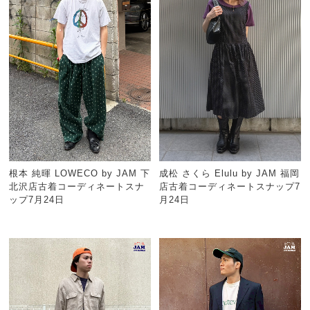
根本 純暉 LOWECO by JAM 下
成松 さくら Elulu by JAM 福岡
北沢店古着コーディネートスナ
店古着コーディネートスナップ7
ップ7月24日
月24日