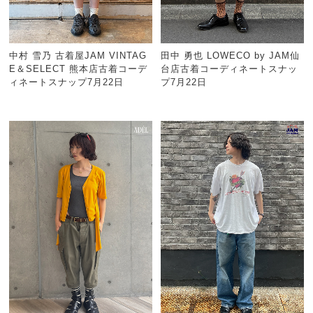
中村 雪乃 古着屋JAM VINTAG
田中 勇也 LOWECO by JAM仙
E＆SELECT 熊本店古着コーデ
台店古着コーディネートスナッ
ィネートスナップ7月22日
プ7月22日