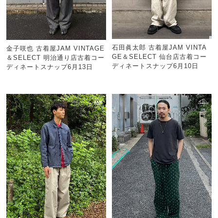
石田眞太郎 古着屋JAM VINTA
金子咲也 古着屋JAM VINTAGE
GE＆SELECT 仙台店古着コー
＆SELECT 明治通り店古着コー
ディネートスナップ6月10日
ディネートスナップ6月13日