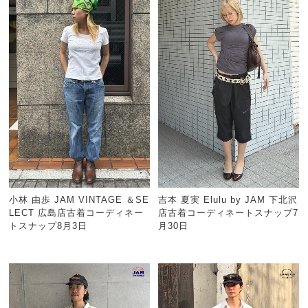
小林 由歩 JAM VINTAGE ＆SE
吉本 夏実 Elulu by JAM 下北沢
LECT 広島店古着コーディネー
店古着コーディネートスナップ7
トスナップ8月3日
月30日