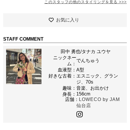
このスタッフの他のスタイリングを見る >>>
お気に入り
STAFF COMMENT
田中 勇也/タナカ ユウヤ
ニックネー
でんちゅう
ム：
血液型：
A型
好きな古着：
エスニック、グラン
ジ、70s
趣味：
音楽、お出かけ
156cm
身長：
店舗：
LOWECO by JAM
仙台店