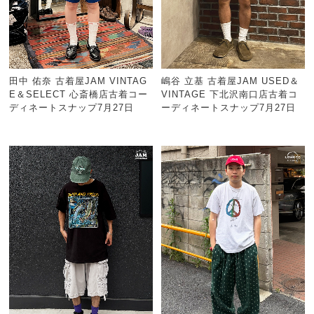
田中 佑奈 古着屋JAM VINTAG
嶋谷 立基 古着屋JAM USED＆
E＆SELECT 心斎橋店古着コー
VINTAGE 下北沢南口店古着コ
ディネートスナップ7月27日
ーディネートスナップ7月27日