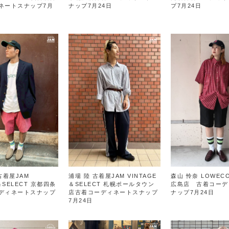
ネートスナップ7月
ナップ7月24日
プ7月24日
古着屋JAM
浦場 陸 古着屋JAM VINTAGE
森山 怜奈 LOWECO
＆SELECT 京都四条
＆SELECT 札幌ポールタウン
広島店 古着コーデ
ディネートスナップ
店古着コーディネートスナップ
ナップ7月24日
7月24日