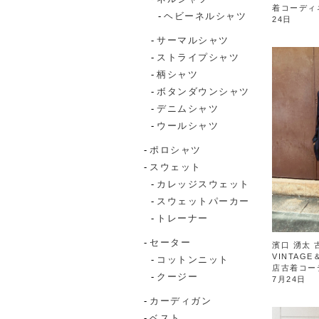
着コーディ
ヘビーネルシャツ
24日
サーマルシャツ
ストライプシャツ
柄シャツ
ボタンダウンシャツ
デニムシャツ
ウールシャツ
ポロシャツ
スウェット
カレッジスウェット
スウェットパーカー
トレーナー
セーター
濱口 湧太 
VINTAGE
コットンニット
店古着コー
クージー
7月24日
カーディガン
ベスト