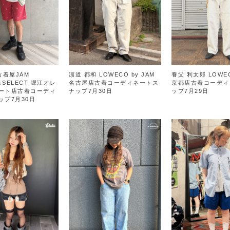
古着屋JAM
濵道 都和 LOWECO by JAM
養父 利太郎 LOWEC
＆SELECT 堀江オレ
名古屋店古着コーディネートス
京都店古着コーディ
ート店古着コーディ
ナップ7月30日
ップ7月29日
ップ7月30日