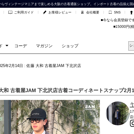
からヴィンテージマニアまで楽しめる大阪の古着通販ショップ。インポート古着の品揃え国
ご利用ガイド
お客様レビュー
会社概要
SNS
■今なら会員登録で
■15000
ド
コーデ
マガジン
ショップ
2025年2月14日 : 佐藤 大和 古着屋JAM 下北沢店
 大和 古着屋JAM 下北沢店古着コーディネートスナップ2月1
1
店