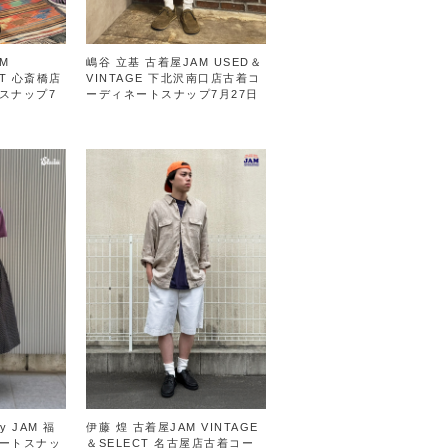
M
嶋谷 立基 古着屋JAM USED＆
CT 心斎橋店
VINTAGE 下北沢南口店古着コ
スナップ7
ーディネートスナップ7月27日
y JAM 福
伊藤 煌 古着屋JAM VINTAGE
ートスナッ
＆SELECT 名古屋店古着コー