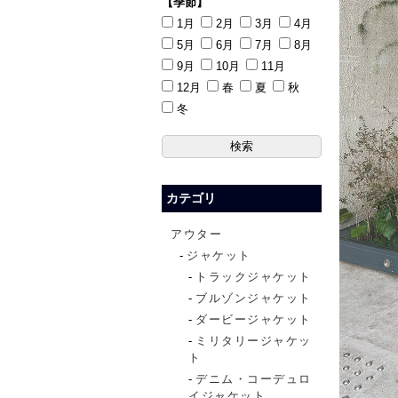
【季節】
1月
2月
3月
4月
5月
6月
7月
8月
9月
10月
11月
12月
春
夏
秋
冬
カテゴリ
アウター
ジャケット
トラックジャケット
ブルゾンジャケット
ダービージャケット
ミリタリージャケッ
ト
デニム・コーデュロ
イジャケット