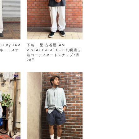
O by JAM
下島 一星 古着屋JAM
ネートスナ
VINTAGE＆SELECT 札幌店古
着コーディネートスナップ7月
28日