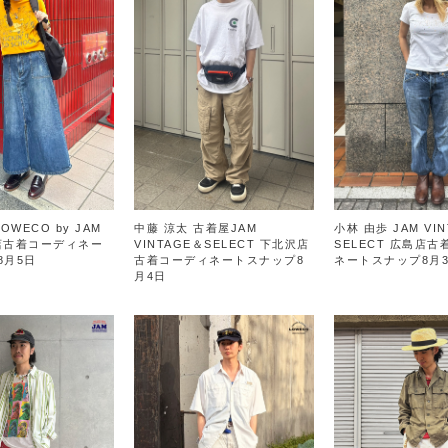
OWECO by JAM
中藤 涼太 古着屋JAM
小林 由歩 JAM VIN
E店古着コーディネー
VINTAGE＆SELECT 下北沢店
SELECT 広島店
8月5日
古着コーディネートスナップ8
ネートスナップ8月
月4日