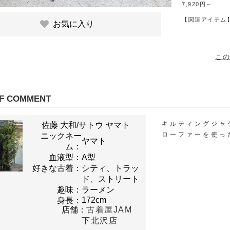
7,920円～
【関連アイテム
お気に入り
この
F COMMENT
キルティングジャ
佐藤 大和/サトウ ヤマト
ローファーを使っ
ニックネー
ヤマト
ム：
血液型：
A型
好きな古着：
シティ、トラッ
ド、ストリート
趣味：
ラーメン
172cm
身長：
店舗：
古着屋JAM
下北沢店