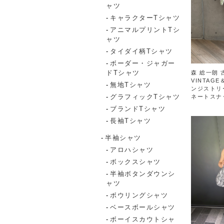
ャツ
キャラクターTシャツ
アニマルプリントTシ
ャツ
タイダイ柄Tシャツ
ボーダー・ジャガー
ドTシャツ
森 総一朗 
VINTAGE
無地Tシャツ
ンジストリ
グラフィックTシャツ
ネートスナ
ブランドTシャツ
長袖Tシャツ
半袖シャツ
アロハシャツ
ボックスシャツ
半袖ボタンダウンシ
ャツ
ボウリングシャツ
ベースボールシャツ
ボーイスカウトシャ