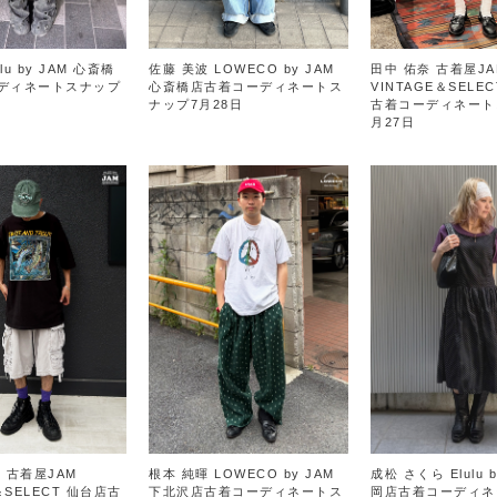
lu by JAM 心斎橋
佐藤 美波 LOWECO by JAM
田中 佑奈 古着屋JA
ディネートスナップ
心斎橋店古着コーディネートス
VINTAGE＆SELE
ナップ7月28日
古着コーディネート
月27日
 古着屋JAM
根本 純暉 LOWECO by JAM
成松 さくら Elulu b
＆SELECT 仙台店古
下北沢店古着コーディネートス
岡店古着コーディネ