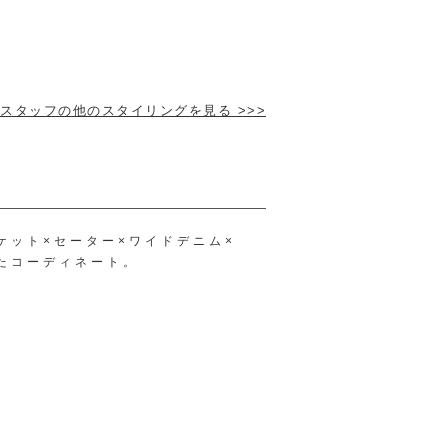
】
スタッフの他のスタイリングを見る >>>
ケット×セーター×ワイドデニム×
たコーディネート。