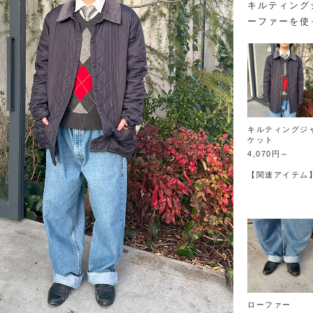
キルティング
ーファーを使
キルティングジ
ケット
4,070円～
【関連アイテム
ローファー