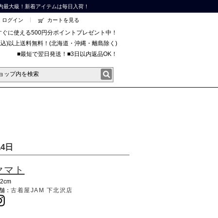
内最大級！新着アイテムは毎日入荷！
ログイン
カートを見る
すぐに使える500円分ポイントプレゼント中！
円(税込)以上送料無料！(北海道・沖縄・離島除く)
■最短で翌日発送！■3日以内返品OK！
4日
ヤマト
72cm
舗：
古着屋JAM 下北沢店