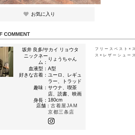
お気に入り
F COMMENT
フリースベスト×
坂井 良多/サカイ リョウタ
ス×レザーシュー
ニックネー
りょうちゃん
ム：
血液型：
A型
好きな古着：
ユーロ、レギュ
ラー、トラッド
趣味：
サウナ、喫茶
店、読書、映画
180cm
身長：
店舗：
古着屋JAM
京都三条店