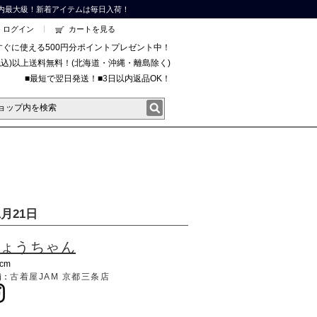
内最大級！新着アイテムは毎日入荷！
ログイン
カートを見る
すぐに使える500円分ポイントプレゼント中！
円(税込)以上送料無料！(北海道・沖縄・離島除く)
■最短で翌日発送！■3日以内返品OK！
月21日
ょうちゃん
0cm
舗：
古着屋JAM 京都三条店