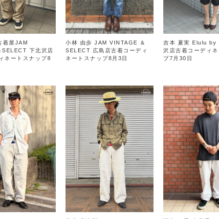
古着屋JAM
小林 由歩 JAM VINTAGE ＆
吉本 夏実 Elulu by
＆SELECT 下北沢店
SELECT 広島店古着コーディ
沢店古着コーディネ
ィネートスナップ8
ネートスナップ8月3日
プ7月30日