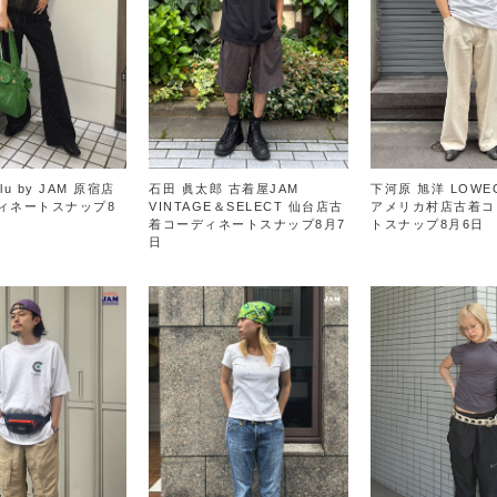
lu by JAM 原宿店
石田 眞太郎 古着屋JAM
下河原 旭洋 LOWEC
ィネートスナップ8
VINTAGE＆SELECT 仙台店古
アメリカ村店古着コ
着コーディネートスナップ8月7
トスナップ8月6日
日