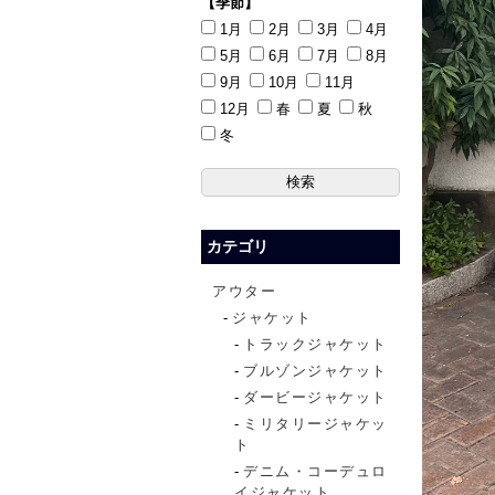
【季節】
1月
2月
3月
4月
5月
6月
7月
8月
9月
10月
11月
12月
春
夏
秋
冬
カテゴリ
アウター
ジャケット
トラックジャケット
ブルゾンジャケット
ダービージャケット
ミリタリージャケッ
ト
デニム・コーデュロ
イジャケット