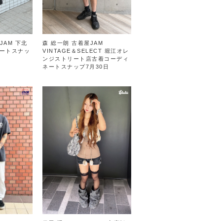
 JAM 下北
森 総一朗 古着屋JAM
ートスナッ
VINTAGE＆SELECT 堀江オレ
ンジストリート店古着コーディ
ネートスナップ7月30日