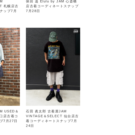
M
保田 遥 Elulu by JAM 心斎橋
CT 札幌店古
店古着コーディネートスナップ
ナップ7月
7月28日
M USED＆
石田 眞太郎 古着屋JAM
南口店古着コ
VINTAGE＆SELECT 仙台店古
プ7月27日
着コーディネートスナップ7月
24日