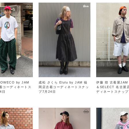
OWECO by JAM
成松 さくら Elulu by JAM 福
伊藤 煌 古着屋JAM 
着コーディネートス
岡店古着コーディネートスナッ
＆SELECT 名古
4日
プ7月24日
ディネートスナップ