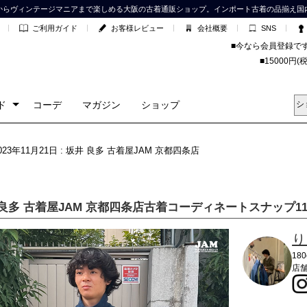
からヴィンテージマニアまで楽しめる大阪の古着通販ショップ。インポート古着の品揃え国
ご利用ガイド
お客様レビュー
会社概要
SNS
■今なら会員登録で
■15000
ド
コーデ
マガジン
ショップ
2023年11月21日 : 坂井 良多 古着屋JAM 京都四条店
 良多 古着屋JAM 京都四条店古着コーディネートスナップ11
り
18
店