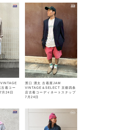
VINTAGE
濱口 湧太 古着屋JAM
屋店古着コー
VINTAGE＆SELECT 京都四条
7月24日
店古着コーディネートスナップ
7月24日