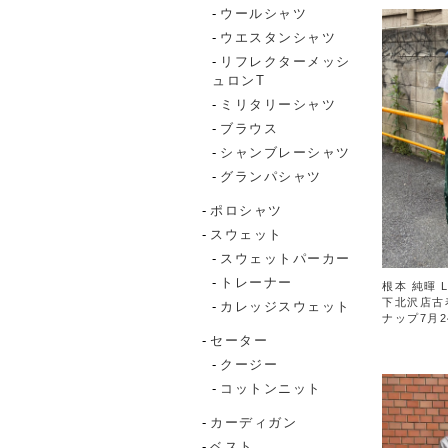
ウールシャツ
ウエスタンシャツ
リフレクターメッシ
ュロンT
ミリタリーシャツ
ブラウス
シャンブレーシャツ
グランパシャツ
ポロシャツ
スウェット
スウェットパーカー
トレーナー
根本 純暉 L
下北沢店古
カレッジスウェット
ナップ7月2
セーター
クージー
コットンニット
カーディガン
ベスト