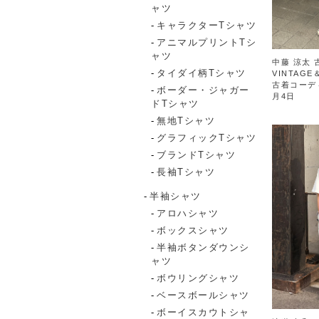
ャツ
キャラクターTシャツ
アニマルプリントTシ
ャツ
中藤 涼太 
タイダイ柄Tシャツ
VINTAGE
古着コーデ
ボーダー・ジャガー
月4日
ドTシャツ
無地Tシャツ
グラフィックTシャツ
ブランドTシャツ
長袖Tシャツ
半袖シャツ
アロハシャツ
ボックスシャツ
半袖ボタンダウンシ
ャツ
ボウリングシャツ
ベースボールシャツ
ボーイスカウトシャ