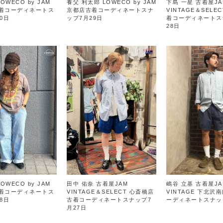
OWECO by JAM
養父 利太郎 LOWECO by JAM
下島 一星 古着屋JA
着コーディネートス
京都店古着コーディネートスナ
VINTAGE＆SELE
0日
ップ7月29日
着コーディネートス
28日
OWECO by JAM
田中 佑奈 古着屋JAM
嶋谷 立基 古着屋JA
着コーディネートス
VINTAGE＆SELECT 心斎橋店
VINTAGE 下北沢
8日
古着コーディネートスナップ7
ーディネートスナッ
月27日