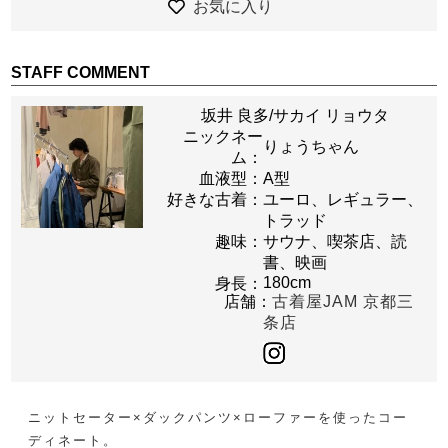
お気に入り
STAFF COMMENT
坂井 良多/サカイ リョウタ
ニックネー
りょうちゃん
ム：
血液型：
A型
好きな古着：
ユーロ、レギュラー、
トラッド
趣味：
サウナ、喫茶店、読
書、映画
180cm
身長：
店舗：
古着屋JAM 京都三
条店
ニットセーター×ダックパンツ×ローファーを使ったコー
ディネート。