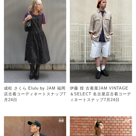
成松 さくら Elulu by JAM 福岡
伊藤 煌 古着屋JAM VINTAGE
店古着コーディネートスナップ7
＆SELECT 名古屋店古着コーデ
月24日
ィネートスナップ7月24日