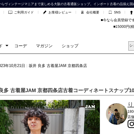
からヴィンテージマニアまで楽しめる大阪の古着通販ショップ。インポート古着の品揃え国
ご利用ガイド
お客様レビュー
会社概要
SNS
■今なら会員登録で
■15000
ド
コーデ
マガジン
ショップ
2023年10月21日 : 坂井 良多 古着屋JAM 京都四条店
 良多 古着屋JAM 京都四条店古着コーディネートスナップ10
り
18
店