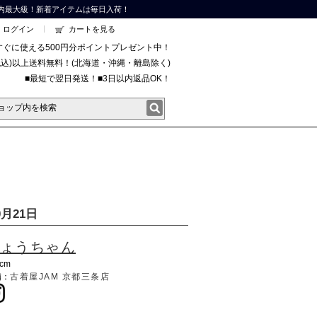
内最大級！新着アイテムは毎日入荷！
ログイン
カートを見る
すぐに使える500円分ポイントプレゼント中！
円(税込)以上送料無料！(北海道・沖縄・離島除く)
■最短で翌日発送！■3日以内返品OK！
月21日
ょうちゃん
0cm
舗：
古着屋JAM 京都三条店