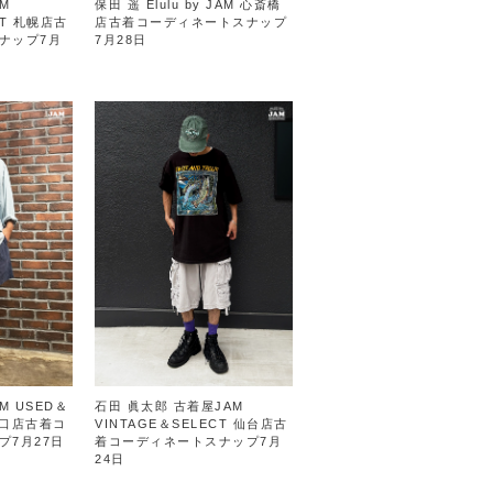
M
保田 遥 Elulu by JAM 心斎橋
CT 札幌店古
店古着コーディネートスナップ
ナップ7月
7月28日
M USED＆
石田 眞太郎 古着屋JAM
南口店古着コ
VINTAGE＆SELECT 仙台店古
プ7月27日
着コーディネートスナップ7月
24日