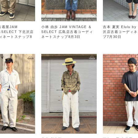
古着屋JAM
小林 由歩 JAM VINTAGE ＆
吉本 夏実 Elulu by
＆SELECT 下北沢店
SELECT 広島店古着コーディ
沢店古着コーディネ
ィネートスナップ8
ネートスナップ8月3日
プ7月30日