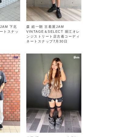
 JAM 下北
森 総一朗 古着屋JAM
ートスナッ
VINTAGE＆SELECT 堀江オレ
ンジストリート店古着コーディ
ネートスナップ7月30日