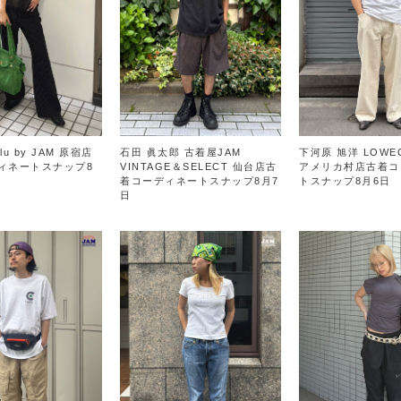
lu by JAM 原宿店
石田 眞太郎 古着屋JAM
下河原 旭洋 LOWEC
ィネートスナップ8
VINTAGE＆SELECT 仙台店古
アメリカ村店古着コ
着コーディネートスナップ8月7
トスナップ8月6日
日