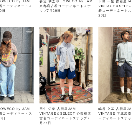
OWECO by JAM
養父 利太郎 LOWECO by JAM
下島 一星 古着屋JA
着コーディネートス
京都店古着コーディネートスナ
VINTAGE＆SELE
0日
ップ7月29日
着コーディネートス
28日
OWECO by JAM
田中 佑奈 古着屋JAM
嶋谷 立基 古着屋JA
着コーディネートス
VINTAGE＆SELECT 心斎橋店
VINTAGE 下北沢
8日
古着コーディネートスナップ7
ーディネートスナッ
月27日