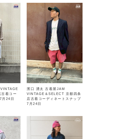
VINTAGE
濱口 湧太 古着屋JAM
屋店古着コー
VINTAGE＆SELECT 京都四条
7月24日
店古着コーディネートスナップ
7月24日