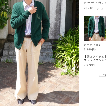
カーディガン
×レザーシュ
カーディガン
3,960円～
【関連アイテム
ストライプシャ
2,970円～
この