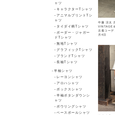
ャツ
キャラクターTシャツ
アニマルプリントTシ
ャツ
中藤 涼太 
タイダイ柄Tシャツ
VINTAGE
古着コーデ
ボーダー・ジャガー
月4日
ドTシャツ
無地Tシャツ
グラフィックTシャツ
ブランドTシャツ
長袖Tシャツ
半袖シャツ
レーヨンシャツ
アロハシャツ
ボックスシャツ
半袖ボタンダウンシ
ャツ
ボウリングシャツ
ベースボールシャツ