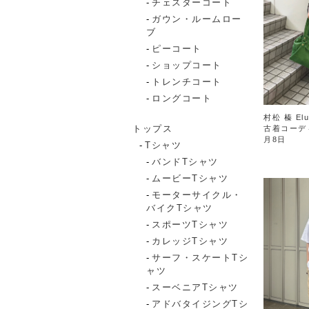
チェスターコート
ガウン・ルームロー
ブ
ピーコート
ショップコート
トレンチコート
ロングコート
村松 榛 Elu
トップス
古着コーデ
月8日
Tシャツ
バンドTシャツ
ムービーTシャツ
モーターサイクル・
バイクTシャツ
スポーツTシャツ
カレッジTシャツ
サーフ・スケートTシ
ャツ
スーベニアTシャツ
アドバタイジングTシ