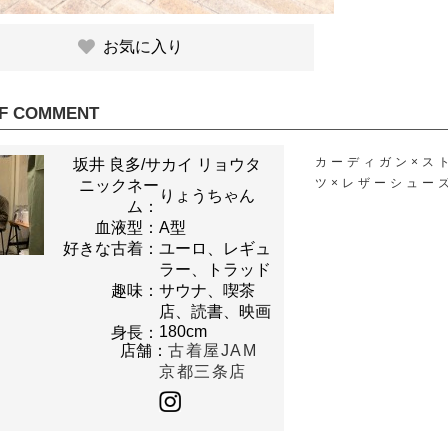
お気に入り
F COMMENT
カーディガン×ス
坂井 良多/サカイ リョウタ
ツ×レザーシュー
ニックネー
りょうちゃん
ム：
血液型：
A型
好きな古着：
ユーロ、レギュ
ラー、トラッド
趣味：
サウナ、喫茶
店、読書、映画
180cm
身長：
店舗：
古着屋JAM
京都三条店