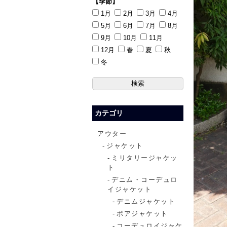
【季節】
1月
2月
3月
4月
5月
6月
7月
8月
9月
10月
11月
12月
春
夏
秋
冬
カテゴリ
アウター
ジャケット
ミリタリージャケッ
ト
デニム・コーデュロ
イジャケット
デニムジャケット
ボアジャケット
コーデュロイジャケ