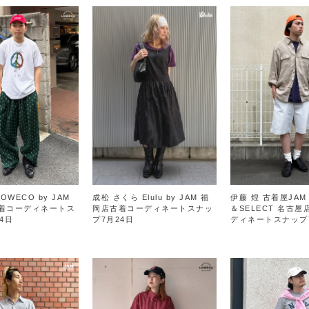
OWECO by JAM
成松 さくら Elulu by JAM 福
伊藤 煌 古着屋JAM 
着コーディネートス
岡店古着コーディネートスナッ
＆SELECT 名古
4日
プ7月24日
ディネートスナップ