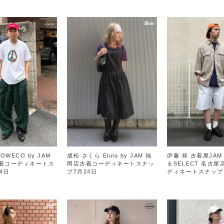
OWECO by JAM
成松 さくら Elulu by JAM 福
伊藤 煌 古着屋JAM 
着コーディネートス
岡店古着コーディネートスナッ
＆SELECT 名古
4日
プ7月24日
ディネートスナップ