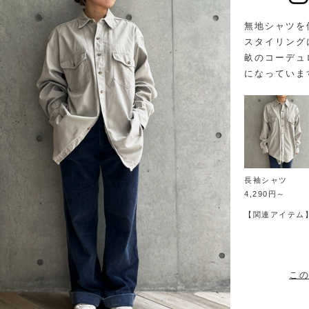
無地シャツを
スタイリング
畝のコーデュ
になっていま
長袖シャツ
4,290円～
【関連アイテム
この