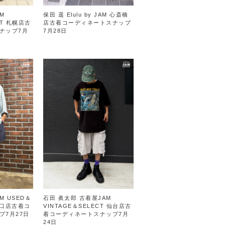
M
保田 遥 Elulu by JAM 心斎橋
CT 札幌店古
店古着コーディネートスナップ
ナップ7月
7月28日
M USED＆
石田 眞太郎 古着屋JAM
南口店古着コ
VINTAGE＆SELECT 仙台店古
プ7月27日
着コーディネートスナップ7月
24日