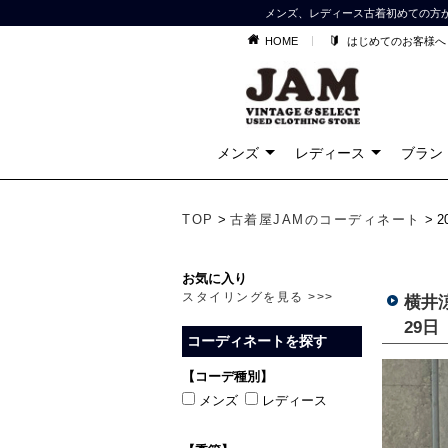
メンズ、レディース古着初めての方
HOME
はじめてのお客様へ
メンズ
レディース
ブラン
TOP
>
古着屋JAMのコーディネート
> 
お気に入り
スタイリングを見る >>>
横井涼
29日
コーディネートを探す
【コーデ種別】
メンズ
レディース