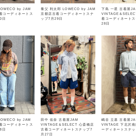
OWECO by JAM
養父 利太郎 LOWECO by JAM
下島 一星 古着屋JA
着コーディネートス
京都店古着コーディネートスナ
VINTAGE＆SELE
0日
ップ7月29日
着コーディネートス
28日
OWECO by JAM
田中 佑奈 古着屋JAM
嶋谷 立基 古着屋JA
着コーディネートス
VINTAGE＆SELECT 心斎橋店
VINTAGE 下北沢
8日
古着コーディネートスナップ7
ーディネートスナッ
月27日