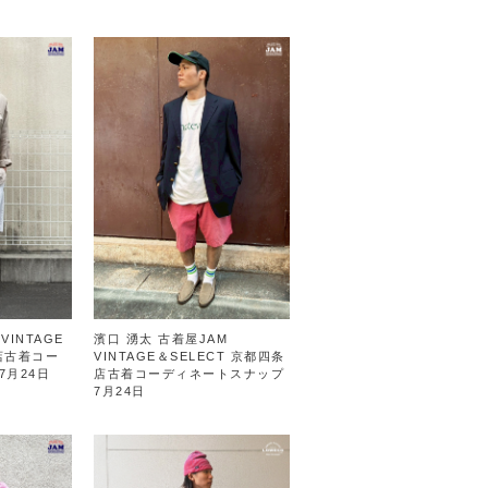
VINTAGE
濱口 湧太 古着屋JAM
屋店古着コー
VINTAGE＆SELECT 京都四条
7月24日
店古着コーディネートスナップ
7月24日