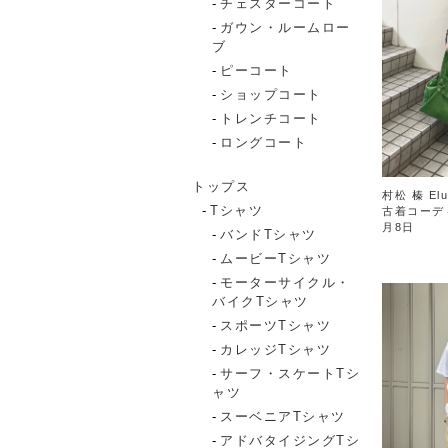
チェスターコート
ガウン・ルームロー
ブ
ピーコート
ショップコート
トレンチコート
ロングコート
トップス
村松 榛 Elu
Tシャツ
古着コーデ
月8日
バンドTシャツ
ムービーTシャツ
モーターサイクル・
バイクTシャツ
スポーツTシャツ
カレッジTシャツ
サーフ・スケートTシ
ャツ
スーベニアTシャツ
アドバタイジングTシ