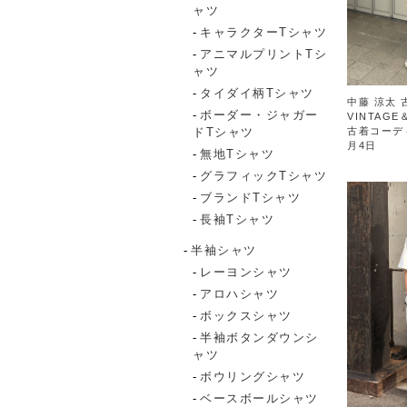
ャツ
キャラクターTシャツ
アニマルプリントTシ
ャツ
タイダイ柄Tシャツ
中藤 涼太 
ボーダー・ジャガー
VINTAGE
ドTシャツ
古着コーデ
月4日
無地Tシャツ
グラフィックTシャツ
ブランドTシャツ
長袖Tシャツ
半袖シャツ
レーヨンシャツ
アロハシャツ
ボックスシャツ
半袖ボタンダウンシ
ャツ
ボウリングシャツ
ベースボールシャツ