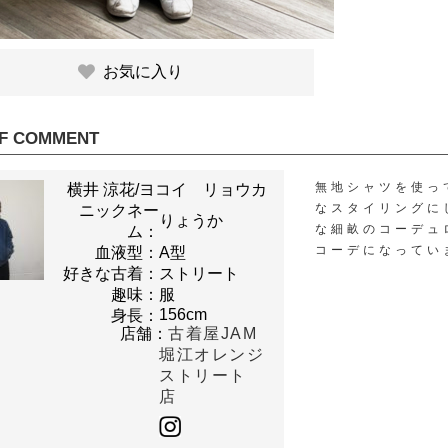
お気に入り
F COMMENT
無地シャツを使っ
横井 涼花/ヨコイ リョウカ
なスタイリングに
ニックネー
りょうか
な細畝のコーデュ
ム：
コーデになってい
血液型：
A型
好きな古着：
ストリート
趣味：
服
156cm
身長：
店舗：
古着屋JAM
堀江オレンジ
ストリート
店