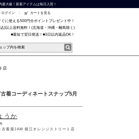
内最大級！新着アイテムは毎日入荷！
ログイン
カートを見る
すぐに使える500円分ポイントプレゼント中！
円(税込)以上送料無料！(北海道・沖縄・離島除く)
■最短で翌日発送！■3日以内返品OK！
ート店
ート店古着コーディネートスナップ5月
ょうか
m
：
古着屋JAM 堀江オレンジストリート店