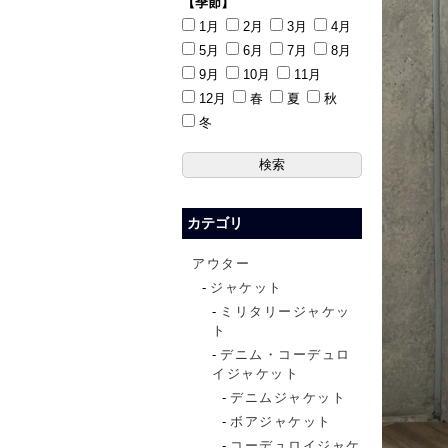
【季節】
1月
2月
3月
4月
5月
6月
7月
8月
9月
10月
11月
12月
春
夏
秋
冬
カテゴリ
アウター
ジャケット
ミリタリージャケッ
ト
デニム・コーデュロ
イジャケット
デニムジャケット
ボアジャケット
コーデュロイジャケ