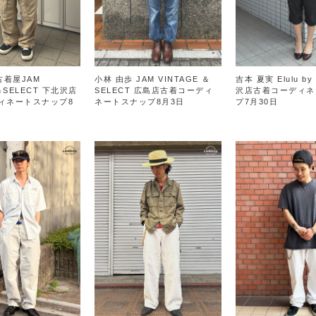
古着屋JAM
小林 由歩 JAM VINTAGE ＆
吉本 夏実 Elulu by
＆SELECT 下北沢店
SELECT 広島店古着コーディ
沢店古着コーディネ
ィネートスナップ8
ネートスナップ8月3日
プ7月30日