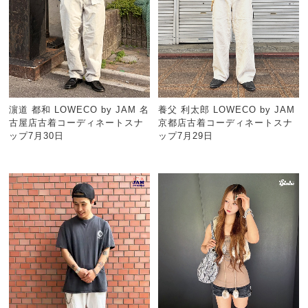
濵道 都和 LOWECO by JAM 名
養父 利太郎 LOWECO by JAM
古屋店古着コーディネートスナ
京都店古着コーディネートスナ
ップ7月30日
ップ7月29日