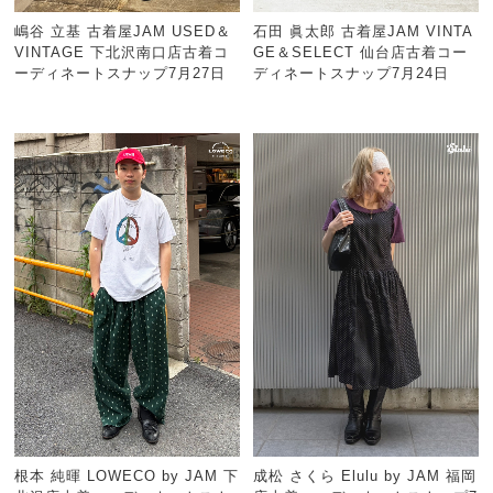
嶋谷 立基 古着屋JAM USED＆
石田 眞太郎 古着屋JAM VINTA
VINTAGE 下北沢南口店古着コ
GE＆SELECT 仙台店古着コー
ーディネートスナップ7月27日
ディネートスナップ7月24日
根本 純暉 LOWECO by JAM 下
成松 さくら Elulu by JAM 福岡