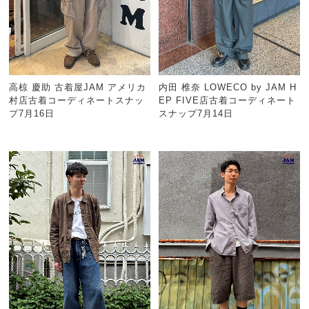
高椋 慶助 古着屋JAM アメリカ
内田 椎奈 LOWECO by JAM H
村店古着コーディネートスナッ
EP FIVE店古着コーディネート
プ7月16日
スナップ7月14日