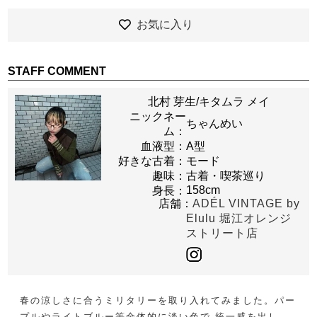
お気に入り
STAFF COMMENT
北村 芽生/キタムラ メイ
ニックネー
ちゃんめい
ム：
血液型：
A型
好きな古着：
モード
趣味：
古着・喫茶巡り
158cm
身長：
店舗：
ADÉL VINTAGE by
Elulu 堀江オレンジ
ストリート店
春の涼しさに合うミリタリーを取り入れてみました。パー
プルやライトブルー等全体的に淡い色で 統一感を出し、