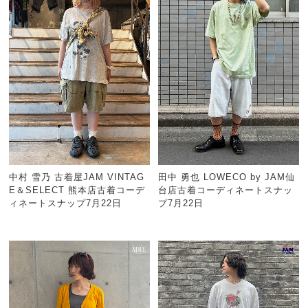
中村 雪乃 古着屋JAM VINTAG
田中 勇也 LOWECO by JAM仙
E＆SELECT 熊本店古着コーデ
台店古着コーディネートスナッ
ィネートスナップ7月22日
プ7月22日