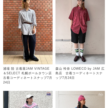
浦場 陸 古着屋JAM VINTAGE
森山 怜奈 LOWECO by JAM 広
＆SELECT 札幌ポールタウン店
島店 古着コーディネートスナ
古着コーディネートスナップ7月
ップ7月24日
24日