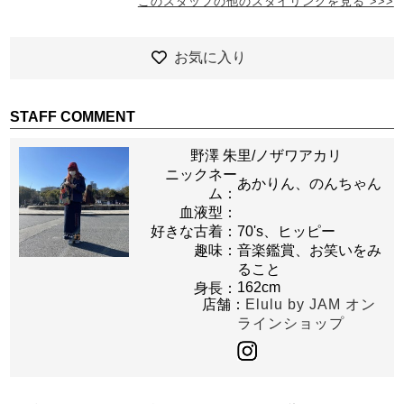
このスタッフの他のスタイリングを見る >>>
お気に入り
STAFF COMMENT
野澤 朱里/ノザワアカリ
ニックネー
あかりん、のんちゃん
ム：
血液型：
好きな古着：
70's、ヒッピー
趣味：
音楽鑑賞、お笑いをみ
ること
162cm
身長：
店舗：
Elulu by JAM オン
ラインショップ