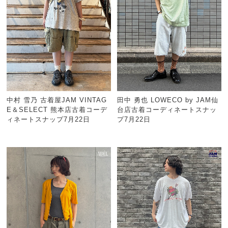
中村 雪乃 古着屋JAM VINTAG
田中 勇也 LOWECO by JAM仙
E＆SELECT 熊本店古着コーデ
台店古着コーディネートスナッ
ィネートスナップ7月22日
プ7月22日