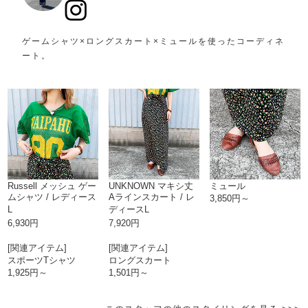
ゲームシャツ×ロングスカート×ミュールを使ったコーディネ
ート。
Russell メッシュ ゲー
UNKNOWN マキシ丈
ミュール
ムシャツ / レディース
Aラインスカート / レ
3,850円～
L
ディースL
6,930円
7,920円
[関連アイテム]
[関連アイテム]
スポーツTシャツ
ロングスカート
1,925円～
1,501円～