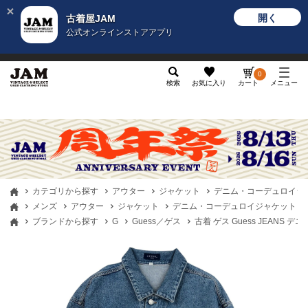
開く
古着屋JAM
公式オンラインストアアプリ
メンズ
レディース
カテゴリ
ヴィンテージ
グッ
0
検索
お気に入り
カート
メニュー
カテゴリから探す
アウター
ジャケット
デニム・コーデュロイジ
メンズ
アウター
ジャケット
デニム・コーデュロイジャケット
ブランドから探す
G
Guess／ゲス
古着 ゲス Guess JEANS デ