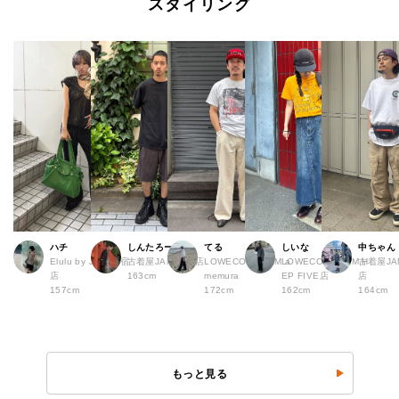
スタイリング
ハチ
しんたろー
てる
しいな
中ちゃん
Elulu by JAM 原宿
古着屋JAM 仙台店
LOWECO by JAM a
LOWECO by JAM H
古着屋JA
店
163cm
memura
EP FIVE店
店
157cm
172cm
162cm
164cm
もっと見る