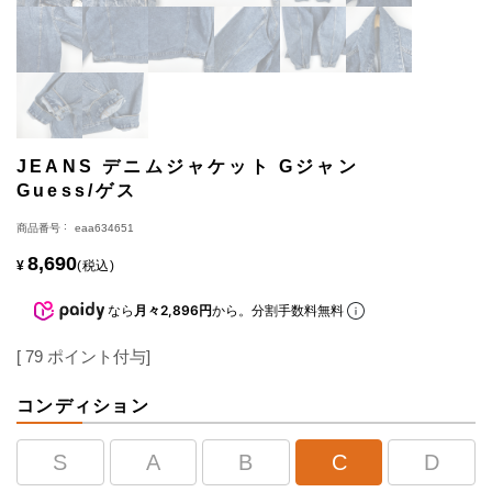
JEANS デニムジャケット Gジャン
Guess/ゲス
商品番号
eaa634651
8,690
¥
税込
なら
月々2,896円
から。分割手数料無料
[
79
ポイント付与]
コンディション
S
A
B
C
D