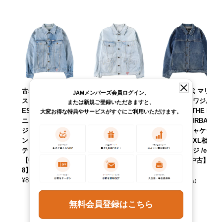
古着 ～90年代 ゲ
古着 80～90年代
古着 90年代 マリ
JAMメンバーズ会員ログイン、
ス Guess GEORG
ゲス Guess GEOR
テフランソワジル
または新規ご登録いただきますと、
ES MARCIANO デ
GES MARCIANO
ボー MARITHE FR
大変お得な特典やサービスがすぐにご利用いただけます。
ニムジャケット G
デニムジャケット
ANCOIS GIRBAU
ジャン USA製 メ
Gジャン USA製 メ
D デニムジャケッ
ンズM相当 ヴィン
ンズL相当 ヴィン
ト メンズXXL相当
テージ /eaa634652
テージ /eaa634655
ヴィンテージ /eaa
【中古】 【26041
【中古】 【26041
634785 【中古】
8】
8】
【260424】
¥
8,690
¥
8,690
¥
13,090
(税込)
(税込)
(税込)
無料会員登録はこちら