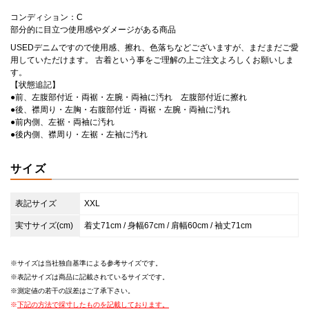
コンディション：C
部分的に目立つ使用感やダメージがある商品
USEDデニムですので使用感、擦れ、色落ちなどございますが、まだまだご愛
用していただけます。 古着という事をご理解の上ご注文よろしくお願いしま
す。
【状態追記】
●前、左腹部付近・両裾・左腕・両袖に汚れ 左腹部付近に擦れ
●後、襟周り・左胸・右腹部付近・両裾・左腕・両袖に汚れ
●前内側、左裾・両袖に汚れ
●後内側、襟周り・左裾・左袖に汚れ
サイズ
表記サイズ
XXL
実寸サイズ(cm)
着丈71cm / 身幅67cm / 肩幅60cm / 袖丈71cm
サイズは当社独自基準による参考サイズです。
表記サイズは商品に記載されているサイズです。
測定値の若干の誤差はご了承下さい。
下記の方法で採寸したものを記載しております。