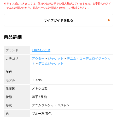
サイズ感につきましては、体格やお好み等でも個人差がございますため、お手持ちのアイ
テムを計測いただき、商品ページの計測値と比較してご検討ください。
サイズガイドを見る
商品詳細
ブランド
Guess／ゲス
カテゴリ
アウター
>
ジャケット
>
デニム・コーデュロイジャケッ
ト
>
デニムジャケット
年代
-
モデル
JEANS
生産国
メキシコ製
特徴
薄手 / 長袖
形状
デニムジャケット Gジャン
色
ブルー系 青色