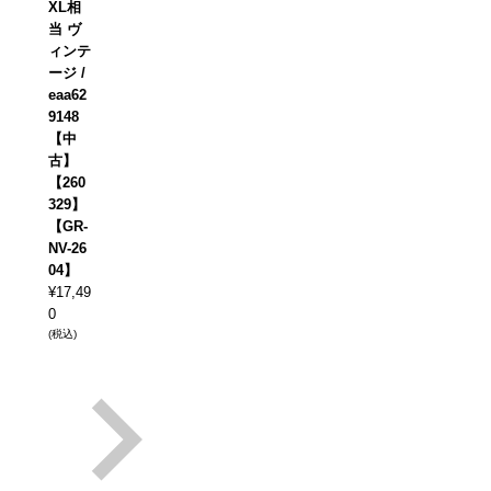
XL相
当 ヴ
ィンテ
ージ /
eaa62
9148
【中
古】
【260
329】
【GR-
NV-26
04】
¥
17,49
0
(税込)