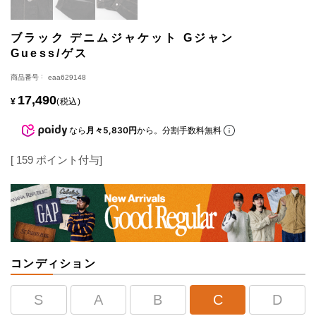
ブラック デニムジャケット Gジャン
Guess/ゲス
商品番号
eaa629148
17,490
¥
税込
なら
月々5,830円
から。分割手数料無料
[
159
ポイント付与]
コンディション
S
A
B
C
D