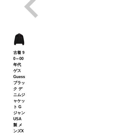
古着 9
0～00
年代
ゲス
Guess
ブラッ
ク デ
ニムジ
ャケッ
ト G
ジャン
USA
製 メ
ンズX