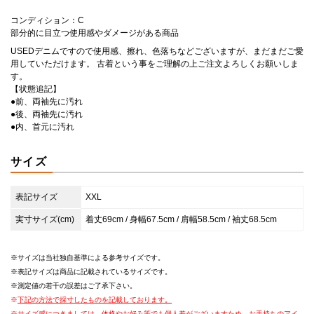
コンディション：C
部分的に目立つ使用感やダメージがある商品
USEDデニムですので使用感、擦れ、色落ちなどございますが、まだまだご愛
用していただけます。 古着という事をご理解の上ご注文よろしくお願いしま
す。
【状態追記】
●前、両袖先に汚れ
●後、両袖先に汚れ
●内、首元に汚れ
サイズ
表記サイズ
XXL
実寸サイズ(cm)
着丈69cm / 身幅67.5cm / 肩幅58.5cm / 袖丈68.5cm
サイズは当社独自基準による参考サイズです。
表記サイズは商品に記載されているサイズです。
測定値の若干の誤差はご了承下さい。
下記の方法で採寸したものを記載しております。
サイズ感につきましては、体格やお好み等でも個人差がございますため、お手持ちのアイ