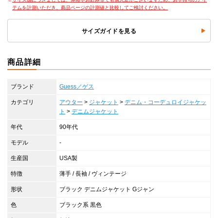
テムを計測いただき、商品ページの計測値と比較してご検討ください。
サイズガイドを見る
商品詳細
ブランド
Guess／ゲス
カテゴリ
アウター
>
ジャケット
>
デニム・コーデュロイジャケッ
ト
>
デニムジャケット
年代
90年代
モデル
-
生産国
USA製
特徴
薄手 / 長袖 / ヴィンテージ
形状
ブラック デニムジャケット Gジャン
色
ブラック系 黒色