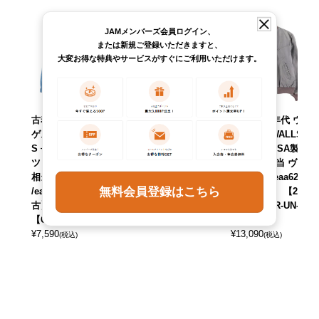
JAMメンバーズ会員ログイン、
または新規ご登録いただきますと、
大変お得な特典やサービスがすぐにご利用いただけます。
古着 80～90年代
古着 90年代 ゲス
古着 ～90年代 ウ
ゲス Guess JEAN
Guess 半袖 プリン
ォールズ WALLS
S 長袖 デニムシャ
トTシャツ USA製
ブルゾン USA製
ツ USA製 メンズM
メンズM相当 ヴィ
メンズM相当 ヴィ
相当 ヴィンテージ
ンテージ /eaa6586
ンテージ /eaa6292
無料会員登録はこちら
/eaa646668 【中
30 【中古】 【260
16 【中古】 【260
古】 【260601】
725】 【GR-NV】
329】 【GR-UN-26
【GR-NV】
¥
7,590
04】
(税込)
¥
7,590
¥
13,090
(税込)
(税込)