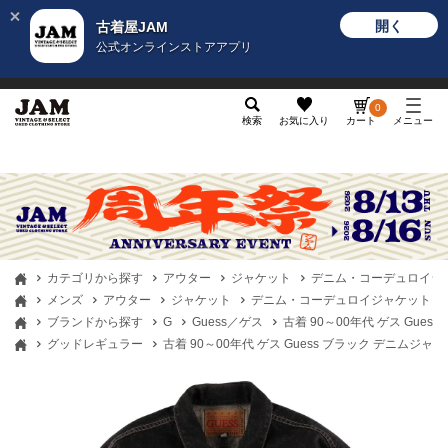
開く
古着屋JAM
公式オンラインストアアプリ
メンズ
レディース
カテゴリ
ヴィンテージ
グッ
0
検索
お気に入り
カート
メニュー
カテゴリから探す
アウター
ジャケット
デニム・コーデュロイジ
メンズ
アウター
ジャケット
デニム・コーデュロイジャケット
ブランドから探す
G
Guess／ゲス
古着 90～00年代 ゲス Gues
グッドレギュラー
古着 90～00年代 ゲス Guess ブラック デニムジャケ