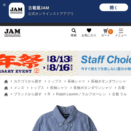
開く
古着屋JAM
公式オンラインストアアプリ
メンズ
レディース
カテゴリ
ヴィンテージ
グッ
0
検索
お気に入り
カート
メニュー
カテゴリから探す
トップス
長袖シャツ
長袖ボタンダウンシャツ
メンズ
トップス
長袖シャツ
長袖ボタンダウンシャツ
古着 ラル
ブランドから探す
R
Ralph Lauren／ラルフローレン
古着 ラルフロ