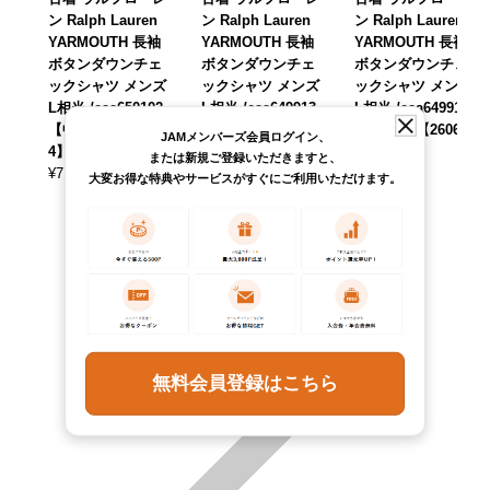
ン Ralph Lauren
ン Ralph Lauren
ン Ralph Lauren
YARMOUTH 長袖
YARMOUTH 長袖
YARMOUTH 長袖
ボタンダウンチェ
ボタンダウンチェ
ボタンダウンチェ
ックシャツ メンズ
ックシャツ メンズ
ックシャツ メンズ
L相当 /eaa650102
L相当 /eaa649913
L相当 /eaa649912
【中古】 【26061
【中古】 【26062
【中古】 【26062
JAMメンバーズ会員ログイン、
4】
0】
0】
または新規ご登録いただきますと、
¥
7,590
¥
7,590
¥
7,590
(税込)
(税込)
(税込)
大変お得な特典やサービスがすぐにご利用いただけます。
無料会員登録はこちら