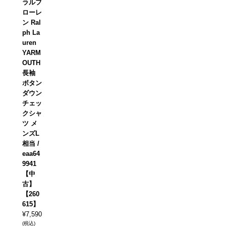
ラルフ
ローレ
ン Ral
ph La
uren
YARM
OUTH
長袖
ボタン
ダウン
チェッ
クシャ
ツ メ
ンズL
相当 /
eaa64
9941
【中
古】
【260
615】
¥
7,590
(税込)