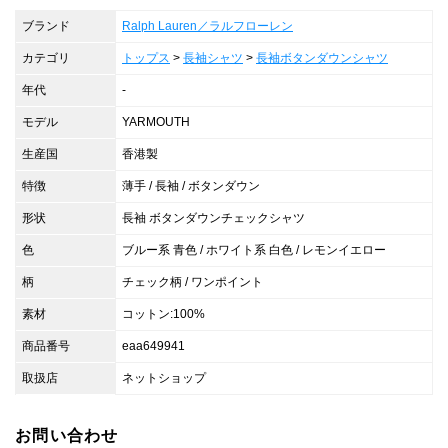
ブランド
Ralph Lauren／ラルフローレン
カテゴリ
トップス
>
長袖シャツ
>
長袖ボタンダウンシャツ
年代
-
モデル
YARMOUTH
生産国
香港製
特徴
薄手 / 長袖 / ボタンダウン
形状
長袖 ボタンダウンチェックシャツ
色
ブルー系 青色 / ホワイト系 白色 / レモンイエロー
柄
チェック柄 / ワンポイント
素材
コットン:100%
商品番号
eaa649941
取扱店
ネットショップ
お問い合わせ