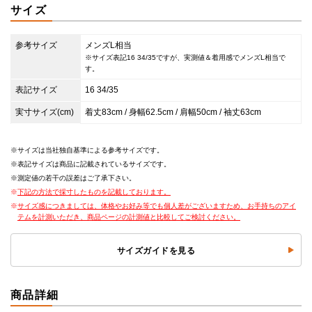
サイズ
参考サイズ
メンズL相当
※サイズ表記16 34/35ですが、実測値＆着用感でメンズL相当で
す。
表記サイズ
16 34/35
実寸サイズ(cm)
着丈83cm / 身幅62.5cm / 肩幅50cm / 袖丈63cm
サイズは当社独自基準による参考サイズです。
表記サイズは商品に記載されているサイズです。
測定値の若干の誤差はご了承下さい。
下記の方法で採寸したものを記載しております。
サイズ感につきましては、体格やお好み等でも個人差がございますため、お手持ちのアイ
テムを計測いただき、商品ページの計測値と比較してご検討ください。
サイズガイドを見る
商品詳細