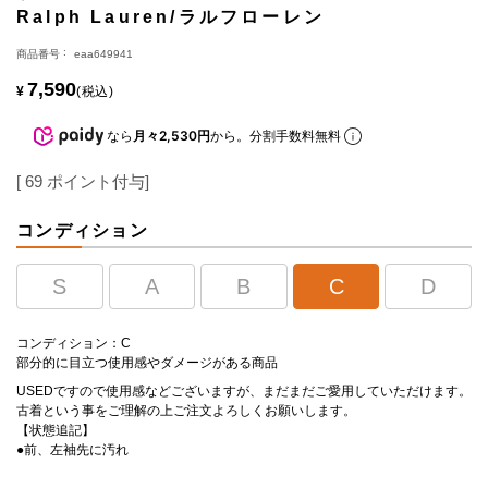
Ralph Lauren/ラルフローレン
商品番号
eaa649941
7,590
¥
税込
なら
月々2,530円
から。分割手数料無料
[
69
ポイント付与]
コンディション
S
A
B
C
D
コンディション：C
部分的に目立つ使用感やダメージがある商品
USEDですので使用感などございますが、まだまだご愛用していただけます。
古着という事をご理解の上ご注文よろしくお願いします。
【状態追記】
●前、左袖先に汚れ