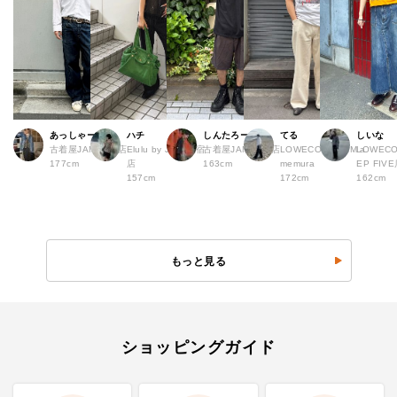
あっしゃー
ハチ
しんたろー
てる
しいな
古着屋JAM 原宿店
Elulu by JAM 原宿
古着屋JAM 仙台店
LOWECO by JAM a
LOWECO
177cm
店
163cm
memura
EP FI
157cm
172cm
162cm
もっと見る
ショッピングガイド