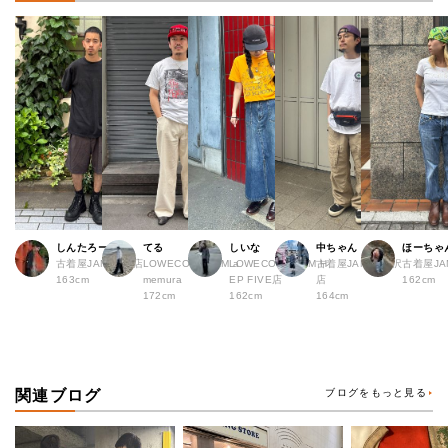
しんたろー
てる
しいな
中ちゃん
ほーちゃ
古着屋JAM 仙台店
LOWECO by JAM a
LOWECO by JAM H
古着屋JAM 下北沢
古着屋J
163cm
memura
EP FIVE店
店
162cm
172cm
162cm
164cm
関連ブログ
ブログをもっと見る