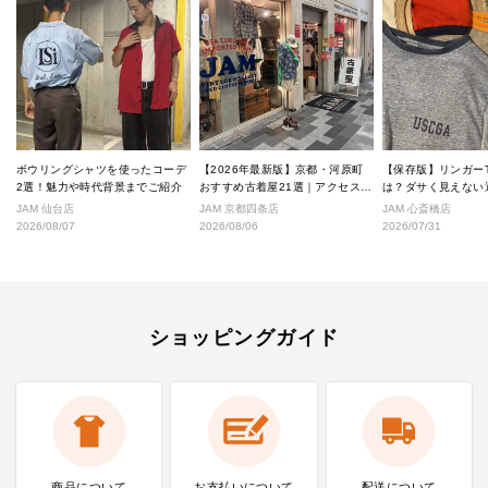
ボウリングシャツを使ったコーデ
【2026年最新版】京都・河原町
【保存版】リンガー
2選！魅力や時代背景までご紹介
おすすめ古着屋21選｜アクセス良
は？ダサく見えない
好な絶対行くべきショップ厳選！
なし完全ガイド
JAM 仙台店
JAM 京都四条店
JAM 心斎橋店
2026/08/07
2026/08/06
2026/07/31
ショッピングガイド
商品について
お支払いに
ついて
配送について