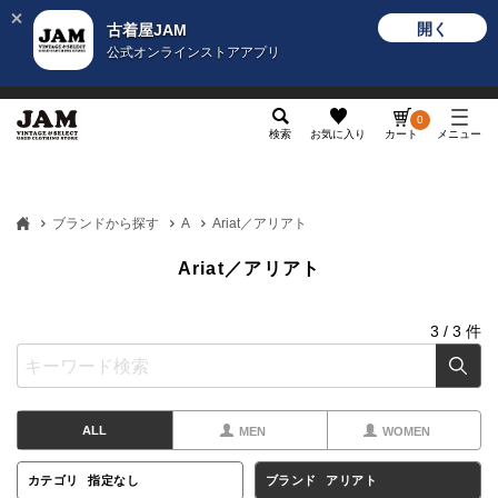
開く
古着屋JAM
公式オンラインストアアプリ
メンズ
レディース
カテゴリ
ヴィンテージ
グッ
0
検索
お気に入り
カート
メニュー
ブランドから探す
A
Ariat／アリアト
Ariat／アリアト
3
/
3
件
ALL
MEN
WOMEN
カテゴリ
指定なし
ブランド
アリアト