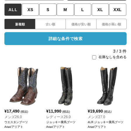
ALL
XS
S
M
L
XL
XXL
新着順
古い順
価格が安い順
価格が高い順
詳細な条件で検索
3
/
3
件
在庫なしを含める
¥
17,490
¥
11,990
¥
19,690
(税込)
(税込)
(税込)
メンズ26.0
レディース26.0
メンズ27.0
ウエスタンブーツ
ジョッキー乗馬ブーツ
4LR ジョッキー乗馬ブーツ
Ariat/アリアト
Ariat/アリアト
Ariat/アリアト