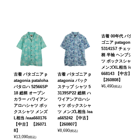
古着 00年代 パタ
ゴニア patagonia
53141S7 チェック
柄 半袖 ヘンプシャ
ツ ボックスシャツ
メンズXL相当 /eaa
668143 【中古】
古着 パタゴニア p
古着 パタゴニア p
【260808】
atagonia pataloha
atagonia バック
¥
6,490
パタロハ 52566SP
ステップ シャツ 5
(税込)
18 総柄 オープン
3139SP22 総柄 ハ
カラー ハワイアン
ワイアンアロハシ
アロハシャツ ボッ
ャツ ボックスシャ
クスシャツ メンズ
ツ メンズL相当 /ea
L相当 /eaa660176
a665242 【中古】
【中古】 【26071
【260807】
8】
¥
8,690
(税込)
¥
13,090
(税込)