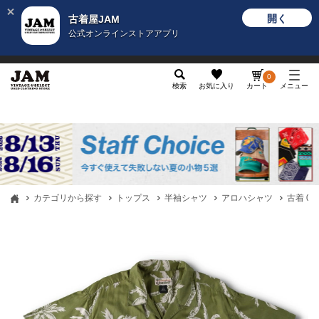
開く
古着屋JAM
公式オンラインストアアプリ
メンズ
レディース
カテゴリ
ヴィンテージ
グッ
0
検索
お気に入り
カート
メニュー
カテゴリから探す
トップス
半袖シャツ
アロハシャツ
古着 0