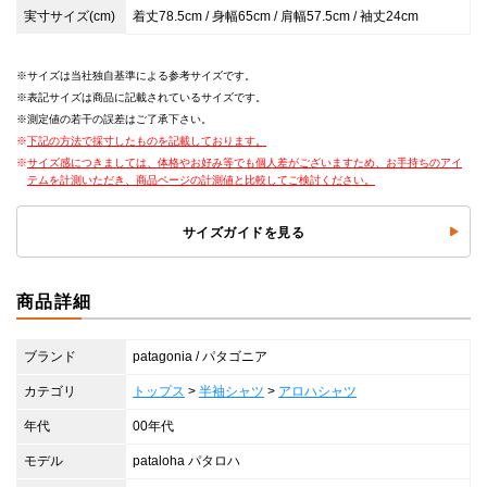
実寸サイズ(cm)
着丈78.5cm / 身幅65cm / 肩幅57.5cm / 袖丈24cm
サイズは当社独自基準による参考サイズです。
表記サイズは商品に記載されているサイズです。
測定値の若干の誤差はご了承下さい。
下記の方法で採寸したものを記載しております。
サイズ感につきましては、体格やお好み等でも個人差がございますため、お手持ちのアイ
テムを計測いただき、商品ページの計測値と比較してご検討ください。
サイズガイドを見る
商品詳細
ブランド
patagonia / パタゴニア
カテゴリ
トップス
>
半袖シャツ
>
アロハシャツ
年代
00年代
モデル
pataloha パタロハ