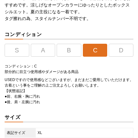
すすめです。涼しげなオープンカラーにゆったりとしたボックス
シルエット。夏の主役になる一着です。
タグ擦れの為、スタイルナンバー不明です。
コンディション
S
A
B
C
D
コンディション：C
部分的に目立つ使用感やダメージがある商品
USEDですので使用感などございますが、まだまだご愛用していただけます。
古着という事をご理解の上ご注文よろしくお願いします。
【状態追記】
●前、右腕・胸に汚れ
●後、肩・左腕に汚れ
サイズ
表記サイズ
XL