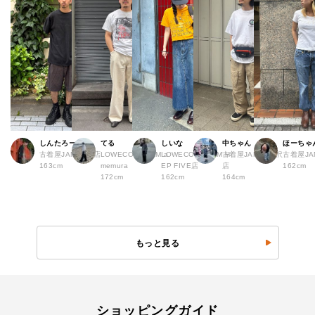
しんたろー
てる
しいな
中ちゃん
ほーちゃ
古着屋JAM 仙台店
LOWECO by JAM a
LOWECO by JAM H
古着屋JAM 下北沢
古着屋J
163cm
memura
EP FIVE店
店
162cm
172cm
162cm
164cm
もっと見る
ショッピングガイド