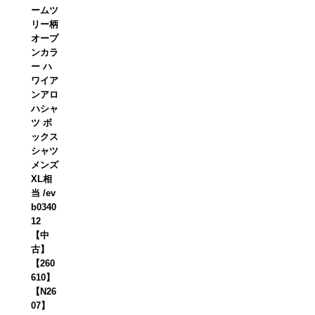
ームツ
リー柄
オープ
ンカラ
ー ハ
ワイア
ンアロ
ハシャ
ツ ボ
ックス
シャツ
メンズ
XL相
当 /ev
b0340
12
【中
古】
【260
610】
【N26
07】