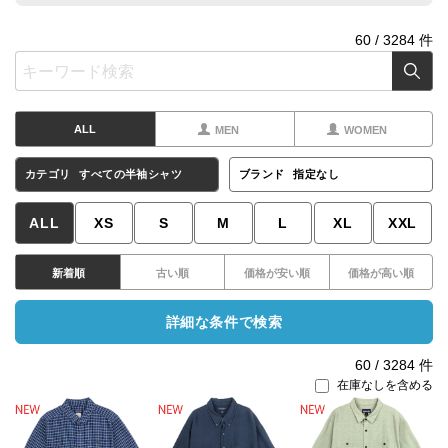
60
/
3284
件
ALL
MEN
WOMEN
カテゴリ
すべての半袖シャツ
ブランド
指定なし
ALL
XS
S
M
L
XL
XXL
新着順
古い順
価格が安い順
価格が高い順
詳細な条件で検索
60
/
3284
件
在庫なしを含める