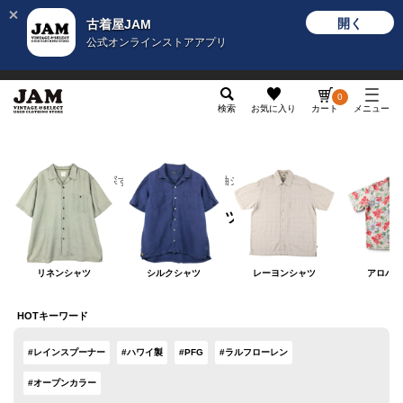
開く
古着屋JAM
公式オンラインストアアプリ
メンズ
レディース
カテゴリ
ヴィンテージ
グッ
0
検索
お気に入り
カート
メニュー
カテゴリから探す
トップス
半袖シャツ
半袖シャツ
リネンシャツ
シルクシャツ
レーヨンシャツ
アロハシ
HOTキーワード
#レインスプーナー
#ハワイ製
#PFG
#ラルフローレン
#オープンカラー