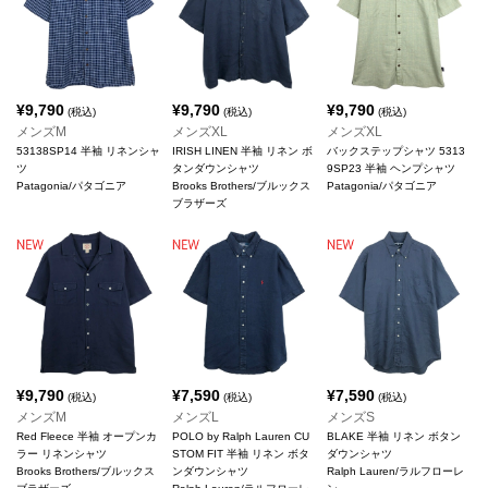
¥
9,790
¥
9,790
¥
9,790
(税込)
(税込)
(税込)
メンズM
メンズXL
メンズXL
53138SP14 半袖 リネンシャ
IRISH LINEN 半袖 リネン ボ
バックステップシャツ 5313
ツ
タンダウンシャツ
9SP23 半袖 ヘンプシャツ
Patagonia/パタゴニア
Brooks Brothers/ブルックス
Patagonia/パタゴニア
ブラザーズ
¥
9,790
¥
7,590
¥
7,590
(税込)
(税込)
(税込)
メンズM
メンズL
メンズS
Red Fleece 半袖 オープンカ
POLO by Ralph Lauren CU
BLAKE 半袖 リネン ボタン
ラー リネンシャツ
STOM FIT 半袖 リネン ボタ
ダウンシャツ
Brooks Brothers/ブルックス
ンダウンシャツ
Ralph Lauren/ラルフローレ