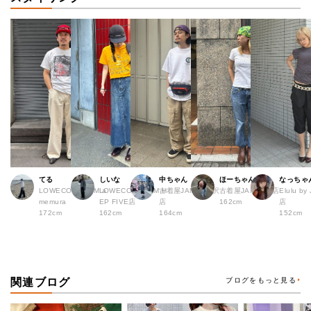
てる
しいな
中ちゃん
ほーちゃん
なっちゃ
LOWECO by JAM a
LOWECO by JAM H
古着屋JAM 下北沢
古着屋JAM 広島店
Elulu b
memura
EP FIVE店
店
162cm
店
172cm
162cm
164cm
152cm
関連ブログ
ブログをもっと見る