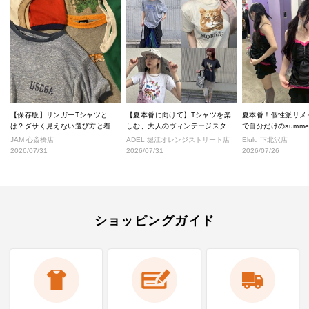
【保存版】リンガーTシャツと
【夏本番に向けて】Tシャツを楽
夏本番！個性派リメ
は？ダサく見えない選び方と着こ
しむ、大人のヴィンテージスタイ
で自分だけのsumm
なし完全ガイド
ル
へ！
JAM 心斎橋店
ADEL 堀江オレンジストリート店
Elulu 下北沢店
2026/07/31
2026/07/31
2026/07/26
ショッピングガイド