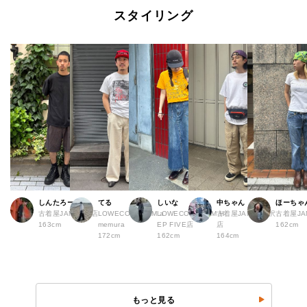
スタイリング
しんたろー
てる
しいな
中ちゃん
ほーちゃ
古着屋JAM 仙台店
LOWECO by JAM a
LOWECO by JAM H
古着屋JAM 下北沢
古着屋J
163cm
memura
EP FIVE店
店
162cm
172cm
162cm
164cm
もっと見る