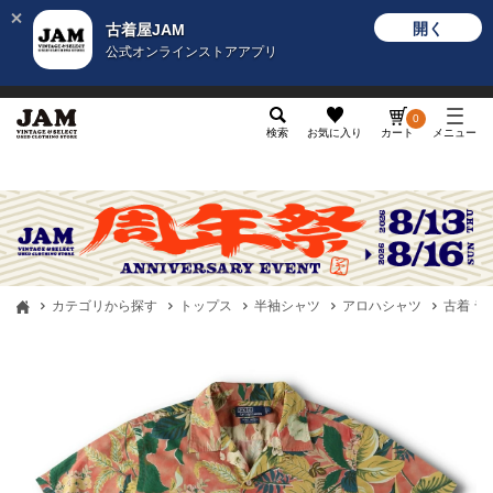
開く
古着屋JAM
公式オンラインストアアプリ
メンズ
レディース
カテゴリ
ヴィンテージ
グッ
0
検索
お気に入り
カート
メニュー
カテゴリから探す
トップス
半袖シャツ
アロハシャツ
古着 ラル