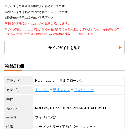
サイズは当社独自基準による参考サイズです。
表記サイズは商品に記載されているサイズです。
測定値の若干の誤差はご了承下さい。
下記の方法で採寸したものを記載しております。
サイズ感につきましては、体格やお好み等でも個人差がございますため、お手持ちのアイ
テムを計測いただき、商品ページの計測値と比較してご検討ください。
サイズガイドを見る
商品詳細
ブランド
Ralph Lauren / ラルフローレン
カテゴリ
トップス
>
半袖シャツ
>
アロハシャツ
年代
-
モデル
POLO by Ralph Lauren VINTAGE CALDWELL
生産国
フィリピン製
特徴
オープンカラー / 半袖 / ボックスシャツ