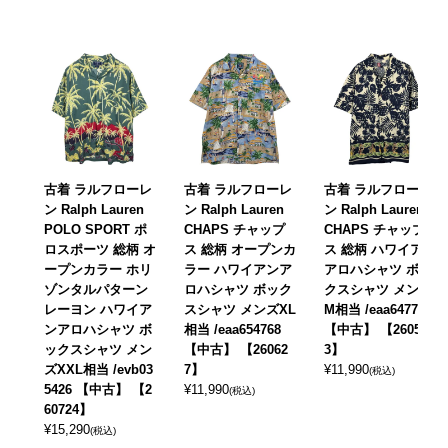
古着 ラルフローレ
古着 ラルフローレ
古着 ラルフローレ
ン Ralph Lauren
ン Ralph Lauren
ン Ralph Lauren
POLO SPORT ポ
CHAPS チャップ
CHAPS チャップ
ロスポーツ 総柄 オ
ス 総柄 オープンカ
ス 総柄 ハワイアン
ープンカラー ホリ
ラー ハワイアンア
アロハシャツ ボッ
ゾンタルパターン
ロハシャツ ボック
クスシャツ メンズ
レーヨン ハワイア
スシャツ メンズXL
M相当 /eaa647724
ンアロハシャツ ボ
相当 /eaa654768
【中古】 【26052
ックスシャツ メン
【中古】 【26062
3】
ズXXL相当 /evb03
7】
¥
11,990
(税込)
5426 【中古】 【2
¥
11,990
(税込)
60724】
¥
15,290
(税込)