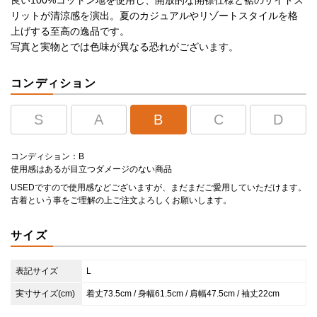
良い100%コットン地を使用し、開放的な開襟仕様と裾のサイドス
リットが清涼感を演出。夏のカジュアルやリゾートスタイルを格
上げする至高の逸品です。
写真と実物とでは色味が異なる恐れがございます。
コンディション
S
A
B
C
D
コンディション：B
使用感はあるが目立つダメージのない商品
USEDですので使用感などございますが、まだまだご愛用していただけます。
古着という事をご理解の上ご注文よろしくお願いします。
サイズ
表記サイズ
L
実寸サイズ(cm)
着丈73.5cm / 身幅61.5cm / 肩幅47.5cm / 袖丈22cm