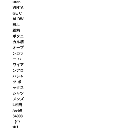
uren
VINTA
GE C
ALDW
ELL
総柄
ボタニ
カル柄
オープ
ンカラ
ー ハ
ワイア
ンアロ
ハシャ
ツ ボ
ックス
シャツ
メンズ
L相当
/evb0
34008
【中
古】