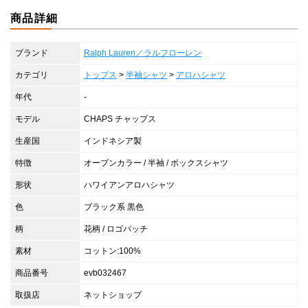
商品詳細
ブランド
Ralph Lauren／ラルフローレン
カテゴリ
トップス
>
半袖シャツ
>
アロハシャツ
年代
-
モデル
CHAPS チャップス
生産国
インドネシア製
特徴
オープンカラー / 半袖 / ボックスシャツ
形状
ハワイアンアロハシャツ
色
ブラック系 黒色
柄
花柄 / ロゴパッチ
素材
コットン:100%
商品番号
evb032467
取扱店
ネットショップ