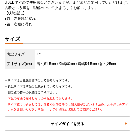
USEDですので使用感などございますが、まだまだご愛用していただけます。
古着という事をご理解の上ご注文よろしくお願いします。
【状態追記】
●前、左腹部に擦れ
●後、右裾に汚れ
サイズ
表記サイズ
L/G
実寸サイズ(cm)
着丈81.5cm / 身幅60cm / 肩幅54.5cm / 袖丈25cm
サイズは当社独自基準による参考サイズです。
表記サイズは商品に記載されているサイズです。
測定値の若干の誤差はご了承下さい。
下記の方法で採寸したものを記載しております。
サイズ感につきましては、体格やお好み等でも個人差がございますため、お手持ちのアイ
テムを計測いただき、商品ページの計測値と比較してご検討ください。
サイズガイドを見る