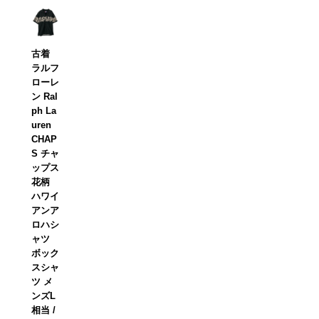
古着
ラルフ
ローレ
ン Ral
ph La
uren
CHAP
S チャ
ップス
花柄
ハワイ
アンア
ロハシ
ャツ
ボック
スシャ
ツ メ
ンズL
相当 /