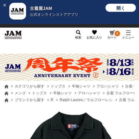
開く
古着屋JAM
公式オンラインストアアプリ
メンズ
レディース
カテゴリ
ヴィンテージ
グッ
0
検索
お気に入り
カート
メニュー
カテゴリから探す
トップス
半袖シャツ
アロハシャツ
古着 ラ
メンズ
トップス
半袖シャツ
アロハシャツ
古着 ラルフローレン 
ブランドから探す
R
Ralph Lauren／ラルフローレン
古着 ラルフロ