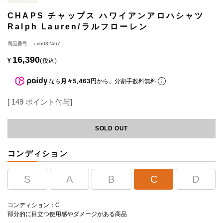
CHAPS チャップス ハワイアンアロハシャツ
Ralph Lauren/ラルフローレン
商品番号
evb032467
16,390
¥
税込
なら
月々5,463円
から。分割手数料無料
[
149
ポイント付与]
SOLD OUT
コンディション
S
A
B
C
D
コンディション：C
部分的に目立つ使用感やダメージがある商品