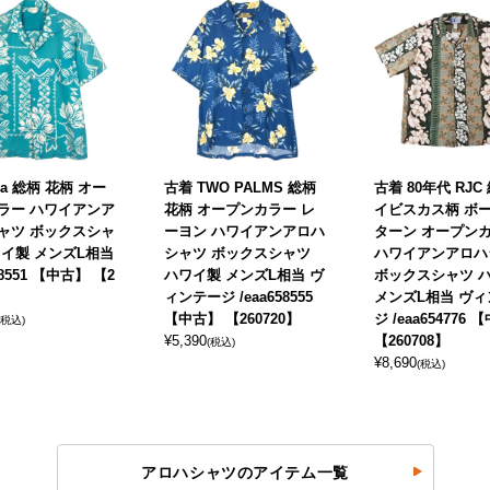
ia 総柄 花柄 オー
古着 TWO PALMS 総柄
古着 80年代 RJC
ラー ハワイアンア
花柄 オープンカラー レ
イビスカス柄 ボ
ャツ ボックスシャ
ーヨン ハワイアンアロハ
ターン オープン
ワイ製 メンズL相当
シャツ ボックスシャツ
ハワイアンアロハ
58551 【中古】 【2
ハワイ製 メンズL相当 ヴ
ボックスシャツ 
】
ィンテージ /eaa658555
メンズL相当 ヴ
【中古】 【260720】
ジ /eaa654776
(税込)
¥
5,390
【260708】
(税込)
¥
8,690
(税込)
アロハシャツのアイテム一覧