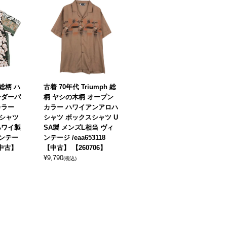
 総柄 ハ
古着 70年代 Triumph 総
ーダーパ
柄 ヤシの木柄 オープン
カラー
カラー ハワイアンアロハ
シャツ
シャツ ボックスシャツ U
ハワイ製
SA製 メンズL相当 ヴィ
ィンテー
ンテージ /eaa653118
 【中古】
【中古】 【260706】
¥
9,790
(税込)