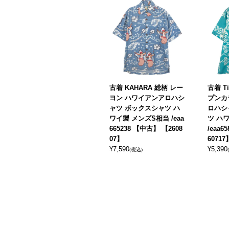
古着 KAHARA 総柄 レー
古着 T
ヨン ハワイアンアロハシ
プンカ
ャツ ボックスシャツ ハ
ロハシ
ワイ製 メンズS相当 /eaa
ツ ハ
665238 【中古】 【2608
/eaa6
07】
60717
¥
7,590
¥
5,390
(税込)