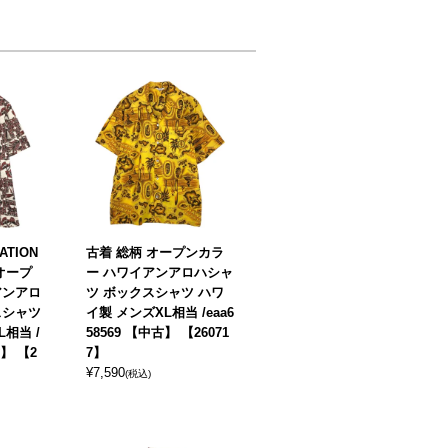
ATION
古着 総柄 オープンカラ
 オープ
ー ハワイアンアロハシャ
アンアロ
ツ ボックスシャツ ハワ
スシャツ
イ製 メンズXL相当 /eaa6
相当 /
58569 【中古】 【26071
古】 【2
7】
¥
7,590
(税込)