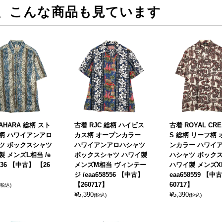
、こんな商品も見ています
AHARA 総柄 スト
古着 RJC 総柄 ハイビス
古着 ROYAL CRE
柄 ハワイアンアロ
カス柄 オープンカラー
S 総柄 リーフ柄
ツ ボックスシャツ
ハワイアンアロハシャツ
ンカラー ハワイ
 メンズL相当 /e
ボックスシャツ ハワイ製
ハシャツ ボック
5236 【中古】 【26
メンズM相当 ヴィンテー
ハワイ製 メンズXL
ジ /eaa658556 【中古】
eaa658559 【中
【260717】
60717】
(税込)
¥
5,390
¥
5,390
(税込)
(税込)