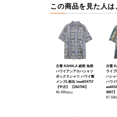
この商品を見た人は
古着 KAHALA 総柄 魚柄
古着 K
ハワイアンアロハシャツ
ライプ
ボックスシャツ ハワイ製
ハシャ
メンズL相当 /eaa654757
ハワイ製
【中古】 【260706】
aa66
¥
6,490
0807】
(税込)
¥
7,590