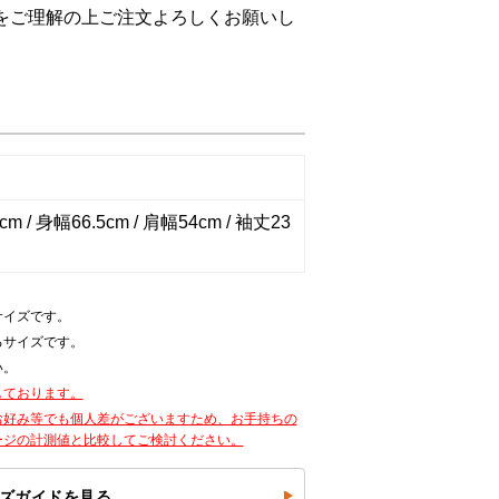
をご理解の上ご注文よろしくお願いし
m / 身幅66.5cm / 肩幅54cm / 袖丈23
サイズです。
るサイズです。
い。
しております。
お好み等でも個人差がございますため、お手持ちの
ージの計測値と比較してご検討ください。
ズガイドを見る