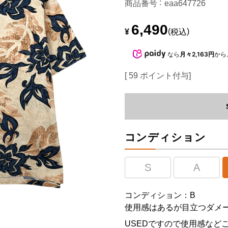
商品番号
eaa647726
6,490
¥
税込
なら
月々2,163円
から
[
59
ポイント付与]
コンディション
S
A
コンディション：B
使用感はあるが目立つダメ
USEDですので使用感など