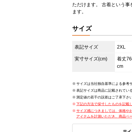
ただけます。 古着という事
ます。
サイズ
表記サイズ
2XL
実寸サイズ(cm)
着丈76c
cm
サイズは当社独自基準による参考
表記サイズは商品に記載されてい
測定値の若干の誤差はご了承下さ
下記の方法で採寸したものを記載
サイズ感につきましては、体格や
アイテムを計測いただき、商品ペ
サイ