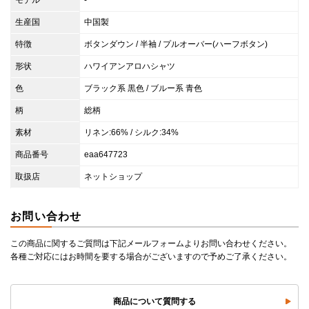
モデル
-
生産国
中国製
特徴
ボタンダウン / 半袖 / プルオーバー(ハーフボタン)
形状
ハワイアンアロハシャツ
色
ブラック系 黒色 / ブルー系 青色
柄
総柄
素材
リネン:66% / シルク:34%
商品番号
eaa647723
取扱店
ネットショップ
お問い合わせ
この商品に関するご質問は下記メールフォームよりお問い合わせください。
各種ご対応にはお時間を要する場合がございますので予めご了承ください。
商品について質問する