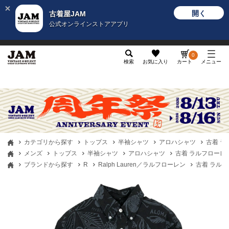
開く
古着屋JAM
公式オンラインストアアプリ
メンズ
レディース
カテゴリ
ヴィンテージ
グッ
0
検索
お気に入り
カート
メニュー
カテゴリから探す
トップス
半袖シャツ
アロハシャツ
古着 ラ
メンズ
トップス
半袖シャツ
アロハシャツ
古着 ラルフローレン 
ブランドから探す
R
Ralph Lauren／ラルフローレン
古着 ラルフロ