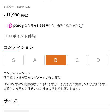
商品番号
eaa647723
11,990
¥
税込
なら
月々3,996円
から。分割手数料無料
[
109
ポイント付与]
コンディション
S
A
B
C
D
コンディション：B
使用感はあるが目立つダメージのない商品
USEDですので使用感などございますが、まだまだご愛用していただけます。
古着という事をご理解の上ご注文よろしくお願いします。
サイズ