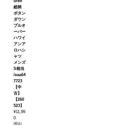
uren
総柄
ボタン
ダウン
プルオ
ーバー
ハワイ
アンア
ロハシ
ャツ
メンズ
S相当
/eaa64
7723
【中
古】
【260
523】
¥
11,99
0
(税込)