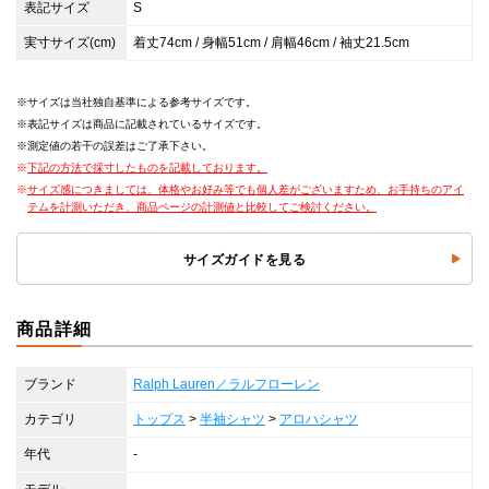
表記サイズ
S
実寸サイズ(cm)
着丈74cm / 身幅51cm / 肩幅46cm / 袖丈21.5cm
サイズは当社独自基準による参考サイズです。
表記サイズは商品に記載されているサイズです。
測定値の若干の誤差はご了承下さい。
下記の方法で採寸したものを記載しております。
サイズ感につきましては、体格やお好み等でも個人差がございますため、お手持ちのアイ
テムを計測いただき、商品ページの計測値と比較してご検討ください。
サイズガイドを見る
商品詳細
ブランド
Ralph Lauren／ラルフローレン
カテゴリ
トップス
>
半袖シャツ
>
アロハシャツ
年代
-