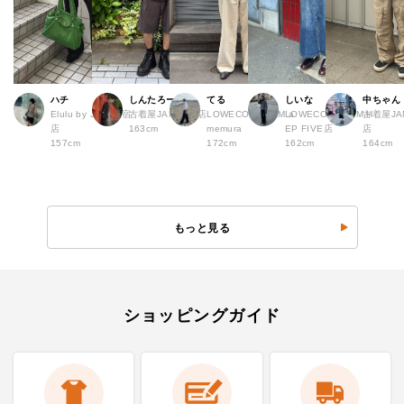
ハチ
しんたろー
てる
しいな
中ちゃん
Elulu by JAM 原宿
古着屋JAM 仙台店
LOWECO by JAM a
LOWECO by JAM H
古着屋JA
店
163cm
memura
EP FIVE店
店
157cm
172cm
162cm
164cm
もっと見る
ショッピングガイド