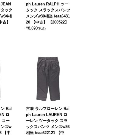
 JEAN
ph Lauren RALPH ツー
ツータック
タック スラックスパンツ
w34相
メンズw30相当 /eaa6431
 【中古】
20 【中古】 【260522】
¥
8,690
(税込)
 Ral
古着 ラルフローレン Ral
REN ロ
ph Lauren LAUREN ロ
 コー
ーレン ツータック スラ
メンズw
ックスパンツ メンズw36
76 【中
相当 /eaa622121 【中