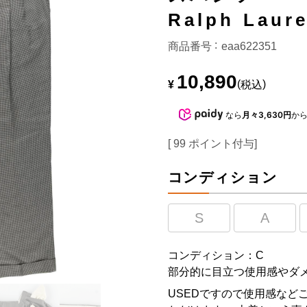
Ralph La
商品番号
eaa622351
10,890
¥
税込
なら
月々3,630円
か
[
99
ポイント付与]
コンディション
S
A
コンディション：C
部分的に目立つ使用感やダ
USEDですので使用感など