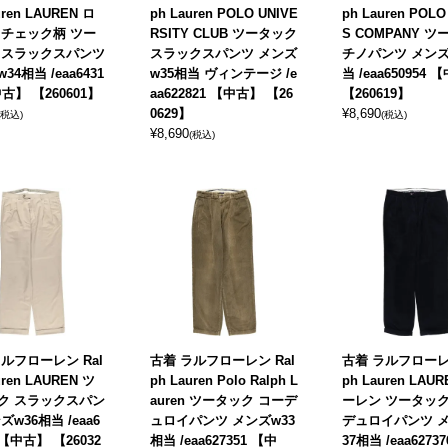
uren LAUREN ロ
ph Lauren POLO UNIVE
ph Lauren POLO
 チェック柄 ツー
RSITY CLUB ツータック
S COMPANY 
 スラックスパンツ
スラックスパンツ メンズ
チノパンツ メンズ
34相当 /eaa6431
w35相当 ヴィンテージ /e
当 /eaa650954
中古】 【260601】
aa622821 【中古】 【26
【260619】
0629】
¥
8,690
(税込)
(税込)
¥
8,690
(税込)
ルフローレン Ral
古着 ラルフローレン Ral
古着 ラルフローレン
uren LAUREN ツ
ph Lauren Polo Ralph L
ph Lauren LAU
ク スラックスパン
auren ツータック コーデ
ーレン ツータック
ズw36相当 /eaa6
ュロイパンツ メンズw33
デュロイパンツ 
2 【中古】 【26032
相当 /eaa627351 【中
37相当 /eaa6273