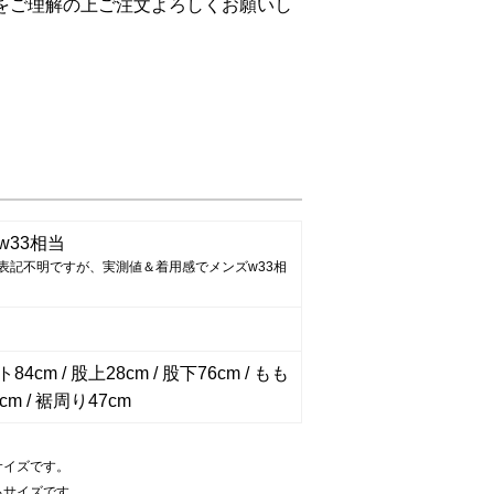
をご理解の上ご注文よろしくお願いし
w33相当
表記不明ですが、実測値＆着用感でメンズw33相
4cm / 股上28cm / 股下76cm / もも
cm / 裾周り47cm
サイズです。
るサイズです。