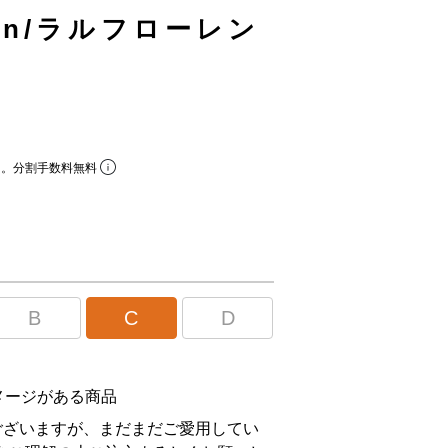
uren/ラルフローレン
ら。分割手数料無料
B
C
D
メージがある商品
ございますが、まだまだご愛用してい