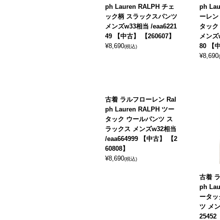
ph Lauren RALPH チェ
ph La
ック柄 スラックスパンツ
ーレン
メンズw33相当 /eaa6221
タック
49 【中古】 【260607】
メンズw
¥
8,690
80 【
(税込)
¥
8,690
古着 ラルフローレン Ral
ph Lauren RALPH ツー
タック ウールパンツ ス
ラックス メンズw32相当
/eaa664999 【中古】 【2
60808】
¥
8,690
(税込)
古着 ラ
ph La
ータッ
ツ メン
2545