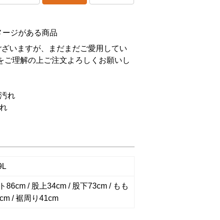
メージがある商品
ございますが、まだまだご愛用してい
をご理解の上ご注文よろしくお願いし
汚れ
れ
9L
6cm / 股上34cm / 股下73cm / もも
cm / 裾周り41cm