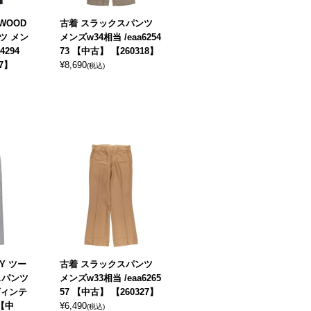
 WOOD
古着 スラックスパンツ
ツ メン
メンズw34相当 /eaa6254
4294
73 【中古】 【260318】
7】
¥
8,690
(税込)
RY ツー
古着 スラックスパンツ
スパンツ
メンズw33相当 /eaa6265
ヴィンテ
57 【中古】 【260327】
 【中
¥
6,490
(税込)