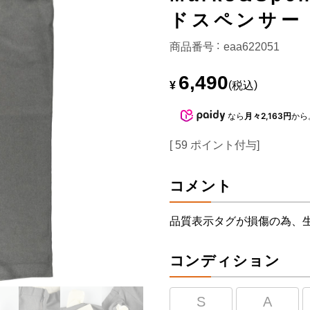
ドスペンサー
商品番号
eaa622051
6,490
¥
税込
なら
月々2,163円
から
[
59
ポイント付与]
コメント
品質表示タグが損傷の為、
コンディション
S
A