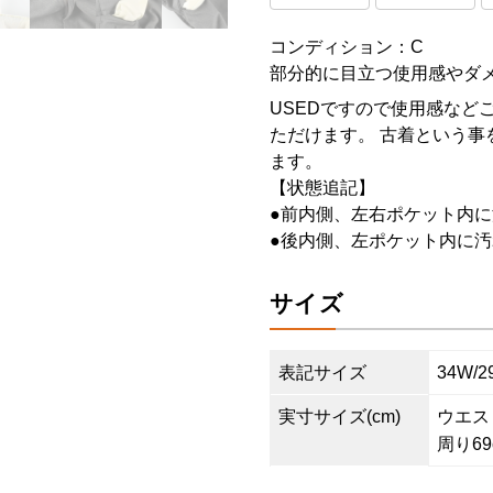
コンディション：C
部分的に目立つ使用感やダ
USEDですので使用感など
ただけます。 古着という事
ます。
【状態追記】
●前内側、左右ポケット内に
●後内側、左ポケット内に汚
サイズ
表記サイズ
34W/2
実寸サイズ(cm)
ウエスト8
周り69