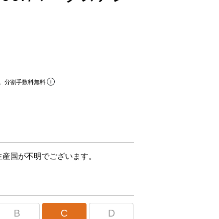
。分割手数料無料
生産国が不明でございます。
B
C
D