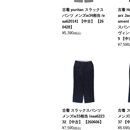
古着 puritan スラックス
古着 Har
パンツ メンズw34相当 /e
arx Ja
aa620141 【中古】 【26
ament
0428】
スパン
¥
5,390
ヴィンテ
(税込)
9 【中
¥
7,590
古着 スラックスパンツ
古着 
メンズw33相当 /eaa6223
メンズw
32 【中古】 【260606】
37 【
¥
7,590
¥
8,690
(税込)