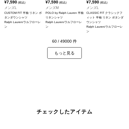
¥
7,590
¥
7,590
¥
7,590
(税込)
(税込)
(税込)
メンズL
メンズM
メンズL
CUSTOM FIT 半袖 リネン ボ
POLO by Ralph Lauren 半袖
CLASSIC FIT クラシックフ
タンダウンシャツ
リネンシャツ
ィット 半袖 リネン ボタンダ
Ralph Lauren/ラルフローレ
Ralph Lauren/ラルフローレ
ウンシャツ
ン
ン
Ralph Lauren/ラルフローレ
ン
60
/
49000
件
もっと見る
チェックしたアイテム