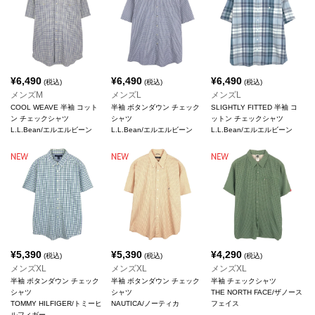
¥
6,490
¥
6,490
¥
6,490
(税込)
(税込)
(税込)
メンズM
メンズL
メンズL
COOL WEAVE 半袖 コット
半袖 ボタンダウン チェック
SLIGHTLY FITTED 半袖 コ
ン チェックシャツ
シャツ
ットン チェックシャツ
L.L.Bean/エルエルビーン
L.L.Bean/エルエルビーン
L.L.Bean/エルエルビーン
¥
5,390
¥
5,390
¥
4,290
(税込)
(税込)
(税込)
メンズXL
メンズXL
メンズXL
半袖 ボタンダウン チェック
半袖 ボタンダウン チェック
半袖 チェックシャツ
シャツ
シャツ
THE NORTH FACE/ザノース
TOMMY HILFIGER/トミーヒ
NAUTICA/ノーティカ
フェイス
ルフィガー