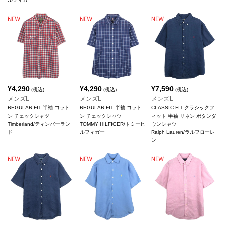
¥
4,290
¥
4,290
¥
7,590
(税込)
(税込)
(税込)
メンズL
メンズL
メンズL
REGULAR FIT 半袖 コット
REGULAR FIT 半袖 コット
CLASSIC FIT クラシックフ
ン チェックシャツ
ン チェックシャツ
ィット 半袖 リネン ボタンダ
Timberland/ティンバーラン
TOMMY HILFIGER/トミーヒ
ウンシャツ
ド
ルフィガー
Ralph Lauren/ラルフローレ
ン