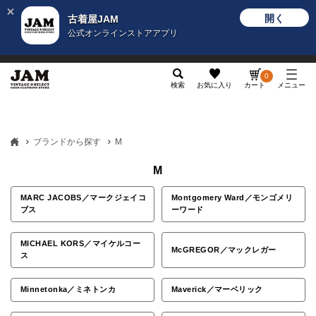
開く
古着屋JAM
公式オンラインストアアプリ
メンズ
レディース
カテゴリ
ヴィンテージ
グッ
0
検索
お気に入り
カート
メニュー
ブランドから探す
M
M
MARC JACOBS／マークジェイコ
Montgomery Ward／モンゴメリ
ブス
ーワード
MICHAEL KORS／マイケルコー
McGREGOR／マックレガー
ス
Minnetonka／ミネトンカ
Maverick／マーベリック