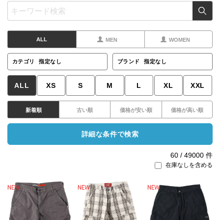
ALL
MEN
WOMEN
カテゴリ
指定なし
ブランド
指定なし
ALL
XS
S
M
L
XL
XXL
新着順
古い順
価格が安い順
価格が高い順
詳細な条件で検索
60
/
49000
件
在庫なしを含める