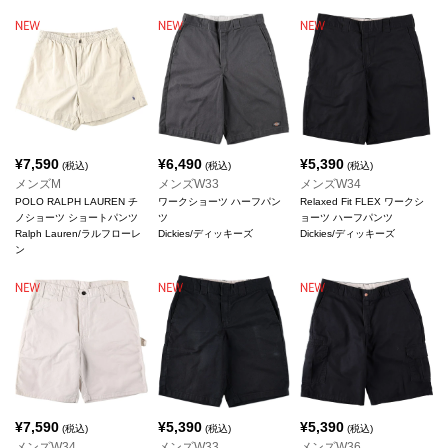
¥
7,590
¥
6,490
¥
5,390
(税込)
(税込)
(税込)
メンズM
メンズW33
メンズW34
POLO RALPH LAUREN チ
ワークショーツ ハーフパン
Relaxed Fit FLEX ワークシ
ノショーツ ショートパンツ
ツ
ョーツ ハーフパンツ
Ralph Lauren/ラルフローレ
Dickies/ディッキーズ
Dickies/ディッキーズ
ン
¥
7,590
¥
5,390
¥
5,390
(税込)
(税込)
(税込)
メンズW34
メンズW33
メンズW36