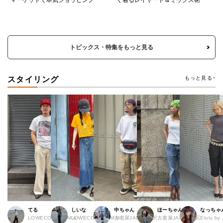
マーケットで本気ショッピング
く着るレイヤード＆ミックス術
トピックス・特集をもっと見る
スタイリング
もっと見る
てる
しいな
中ちゃん
ほーちゃん
なっちゃ
LOWECO by JAM a
LOWECO by JAM H
古着屋JAM 下北沢
古着屋JAM 広島店
Elulu b