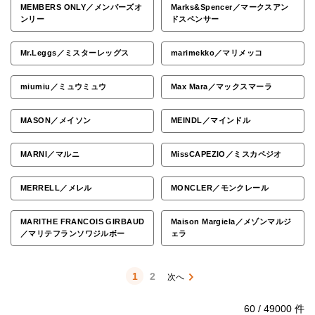
MEMBERS ONLY／メンバーズオ
Marks&Spencer／マークスアン
ンリー
ドスペンサー
Mr.Leggs／ミスターレッグス
marimekko／マリメッコ
miumiu／ミュウミュウ
Max Mara／マックスマーラ
MASON／メイソン
MEINDL／マインドル
MARNI／マルニ
MissCAPEZIO／ミスカペジオ
MERRELL／メレル
MONCLER／モンクレール
MARITHE FRANCOIS GIRBAUD
Maison Margiela／メゾンマルジ
／マリテフランソワジルボー
ェラ
1
2
60
/
49000
件