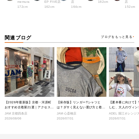
memura
EP FIVE店
店
162cm
店
172cm
162cm
164cm
152cm
関連ブログ
ブログをもっと見る
【2026年最新版】京都・河原町
【保存版】リンガーTシャツと
【夏本番に向けて】
おすすめ古着屋21選｜アクセス良
は？ダサく見えない選び方と着こ
しむ、大人のヴィン
好な絶対行くべきショップ厳選！
なし完全ガイド
ル
JAM 京都四条店
JAM 心斎橋店
ADEL 堀江オレン
2026/08/06
2026/07/31
2026/07/31