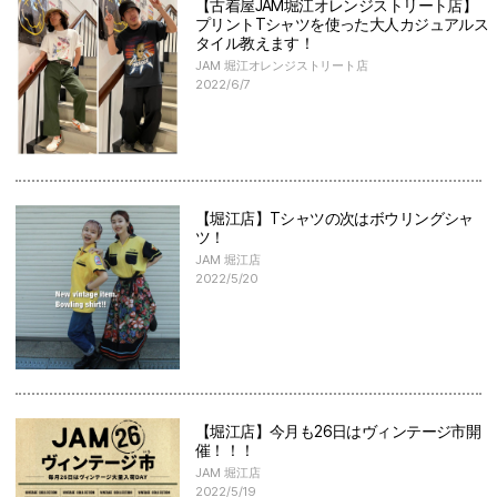
【古着屋JAM堀江オレンジストリート店】
プリントTシャツを使った大人カジュアルス
タイル教えます！
JAM 堀江オレンジストリート店
2022/6/7
【堀江店】Tシャツの次はボウリングシャ
ツ！
JAM 堀江店
2022/5/20
【堀江店】今月も26日はヴィンテージ市開
催！！！
JAM 堀江店
2022/5/19