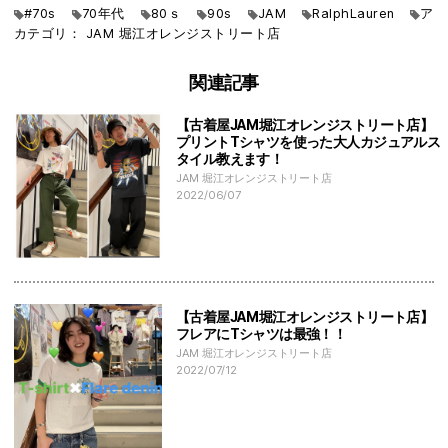
#70s
70年代
80ｓ
90s
JAM
RalphLauren
アウ
カテゴリ：
JAM
堀江オレンジストリート店
関連記事
【古着屋JAM堀江オレンジストリート店】
プリントTシャツを使った大人カジュアルス
タイル教えます！
JAM 堀江オレンジストリート店
2022/06/07
【古着屋JAM堀江オレンジストリート店】
フレアにTシャツは最強！！
JAM 堀江オレンジストリート店
2022/07/12