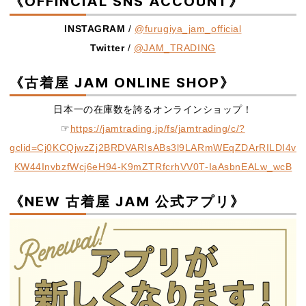
《OFFINCIAL SNS ACCOUNT》
INSTAGRAM
/
@furugiya_jam_official
Twitter
/
@JAM_TRADING
《古着屋 JAM ONLINE SHOP》
日本一の在庫数を誇るオンラインショップ！
☞
https://jamtrading.jp/fs/jamtrading/c/?
gclid=Cj0KCQjwzZj2BRDVARIsABs3l9LARmWEqZDArRILDI4v
KW44InvbzfWcj6eH94-K9mZTRfcrhVV0T-IaAsbnEALw_wcB
《NEW 古着屋 JAM 公式アプリ》