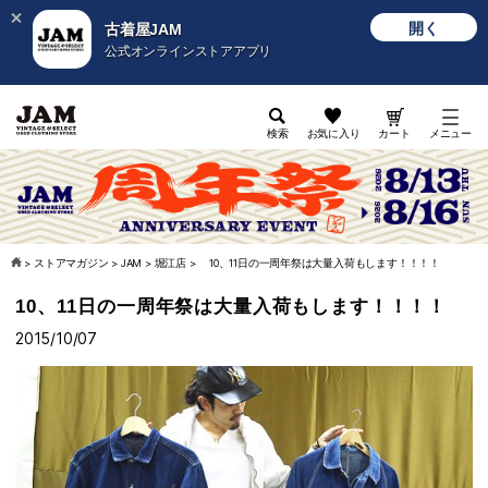
開く
古着屋JAM
公式オンラインストアアプリ
検索
お気に入り
カート
メニュー
>
ストアマガジン
>
JAM
>
堀江店
>
10、11日の一周年祭は大量入荷もします！！！！
10、11日の一周年祭は大量入荷もします！！！！
2015/10/07