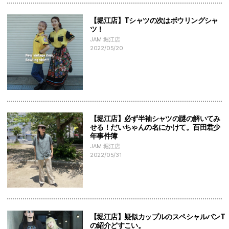
【堀江店】Tシャツの次はボウリングシャ
ツ！
JAM 堀江店
2022/05/20
【堀江店】必ず半袖シャツの謎の解いてみ
せる！だいちゃんの名にかけて。百田君少
年事件簿
JAM 堀江店
2022/05/31
【堀江店】疑似カップルのスペシャルバンT
の紹介どすこい。