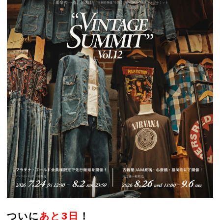
ついに
あと3日
！