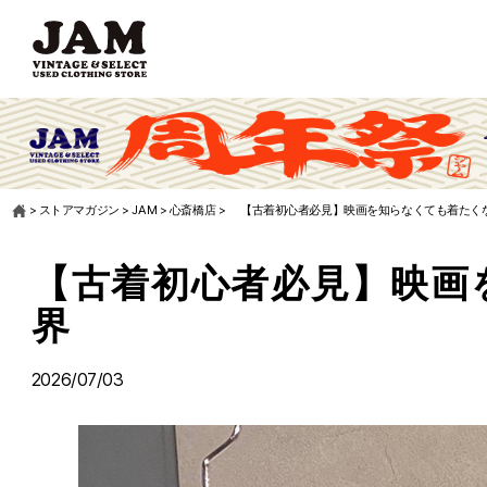
>
ストアマガジン
>
JAM
>
心斎橋店
>
【古着初心者必見】映画を知らなくても着たく
【古着初心者必見】映画
界
2026/07/03