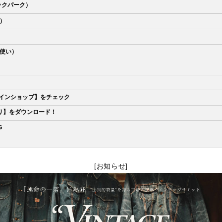
シックパーク）
ズ）
）
魔法使い）
ラインショップ】をチェック
リ】をダウンロード！
G
[お知らせ]