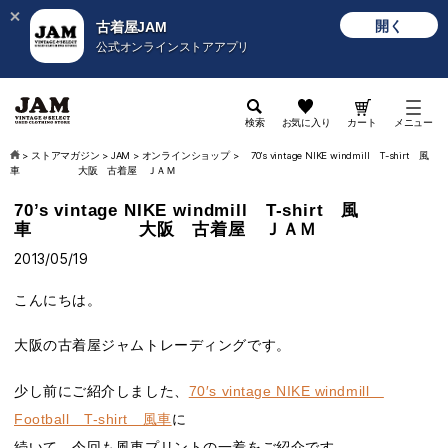
開く
古着屋JAM
公式オンラインストアアプリ
検索
お気に入り
カート
メニュー
>
ストアマガジン
>
JAM
>
オンラインショップ
>
70’s vintage NIKE windmill T-shirt 風
車 大阪 古着屋 ＪＡＭ
70’s vintage NIKE windmill T-shirt 風
車 大阪 古着屋 ＪＡＭ
2013/05/19
こんにちは。
大阪の古着屋ジャムトレーディングです。
少し前にご紹介しました、
70′s vintage NIKE windmill
Football T-shirt 風車
に
続いて、今回も風車プリントの一着をご紹介です。