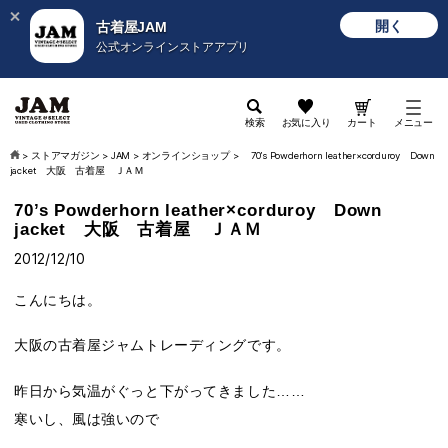
開く
古着屋JAM
公式オンラインストアアプリ
検索
お気に入り
カート
メニュー
>
ストアマガジン
>
JAM
>
オンラインショップ
>
70’s Powderhorn leather×corduroy Down
jacket 大阪 古着屋 ＪＡＭ
70’s Powderhorn leather×corduroy Down
jacket 大阪 古着屋 ＪＡＭ
2012/12/10
こんにちは。
大阪の古着屋ジャムトレーディングです。
昨日から気温がぐっと下がってきました……
寒いし、風は強いので