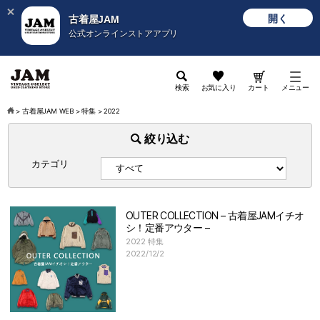
開く
古着屋JAM
公式オンラインストアアプリ
検索
お気に入り
カート
メニュー
>
古着屋JAM WEB
>
特集
>
2022
絞り込む
カテゴリ
OUTER COLLECTION – 古着屋JAMイチオ
シ！定番アウター –
2022 特集
2022/12/2