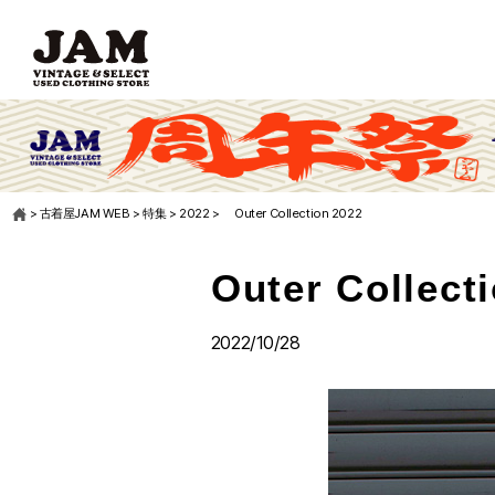
>
古着屋JAM WEB
>
特集
>
2022
>
Outer Collection 2022
Outer Collect
2022/10/28