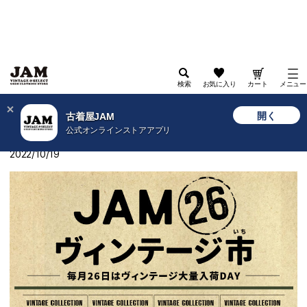
検索
お気に入り
カート
メニュー
>
古着屋JAM WEB
>
特集
>
2022
>
JAM26ヴィンテージ市 -10月号-
開く
古着屋JAM
公式オンラインストアアプリ
JAM26ヴィンテージ市 -10月号-
2022/10/19