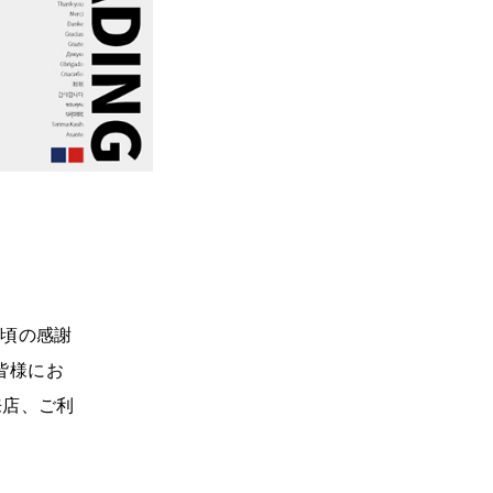
日頃の感謝
 皆様にお
来店、ご利