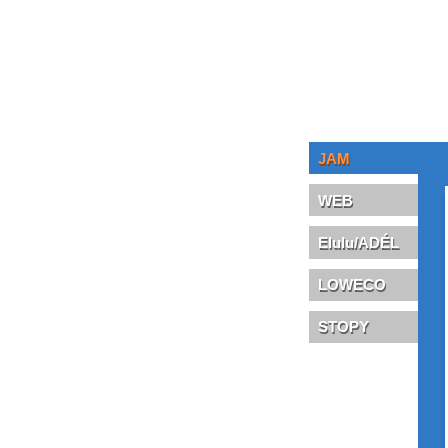
JAM
WEB
Elulu/
ADÉL
LOWECO
STOPY