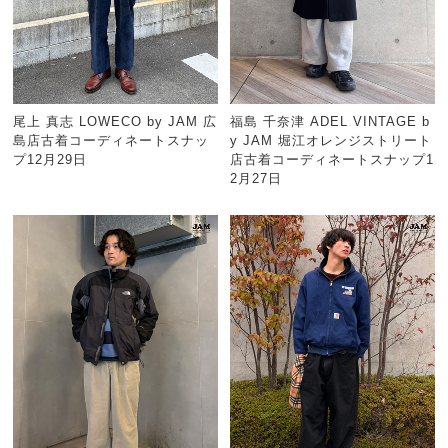
尾上 真志 LOWECO by JAM 広
福島 千奈津 ADEL VINTAGE b
島店古着コーディネートスナッ
y JAM 堀江オレンジストリート
プ12月29日
店古着コーディネートスナップ1
2月27日