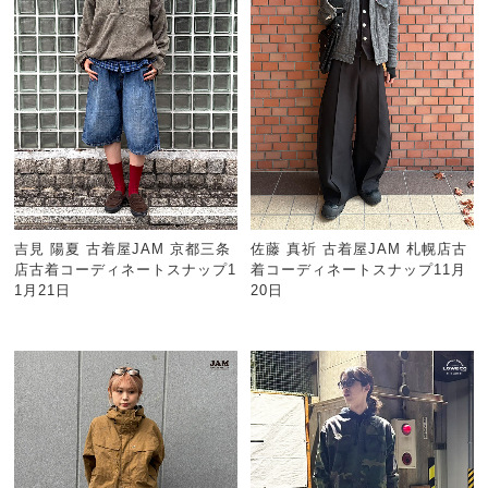
吉見 陽夏 古着屋JAM 京都三条
佐藤 真祈 古着屋JAM 札幌店古
店古着コーディネートスナップ1
着コーディネートスナップ11月
1月21日
20日