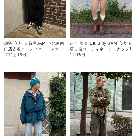
嶋谷 立基 古着屋JAM 下北沢南
吉本 夏実 Elulu by JAM 心斎橋
口店古着コーディネートスナッ
店古着コーディネートスナップ1
プ11月16日
1月15日