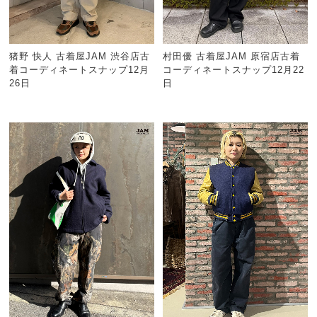
猪野 快人 古着屋JAM 渋谷店古
村田優 古着屋JAM 原宿店古着
着コーディネートスナップ12月
コーディネートスナップ12月22
26日
日