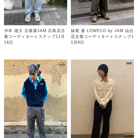
沖本 雄大 古着屋JAM 広島店古
妹尾 蒼 LOWECO by JAM 仙台
着コーディネートスナップ11月
店古着コーディネートスナップ1
14日
1月8日