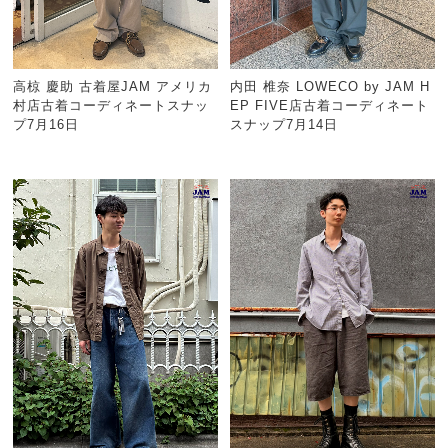
高椋 慶助 古着屋JAM アメリカ
内田 椎奈 LOWECO by JAM H
村店古着コーディネートスナッ
EP FIVE店古着コーディネート
プ7月16日
スナップ7月14日