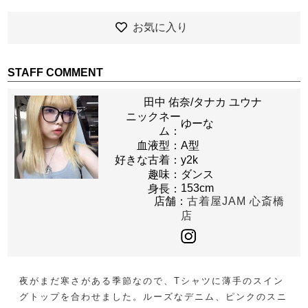
お気に入り
STAFF COMMENT
田中 佑奈/タナカ ユウナ
ニックネー
ゆーな
ム：
血液型：
A型
好きな古着：
y2k
趣味：
ダンス
153cm
身長：
店舗：
古着屋JAM 心斎橋
店
夜がまだ寒さがある季節なので、Tシャツに薄手のスイン
グトップを合わせました。ルーズなデニム、ピンクのスニ