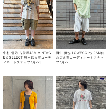
中村 雪乃 古着屋JAM VINTAG
田中 勇也 LOWECO by JAM仙
E＆SELECT 熊本店古着コーデ
台店古着コーディネートスナッ
ィネートスナップ7月22日
プ7月22日