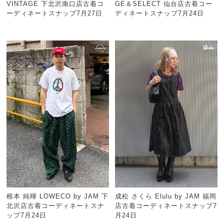
VINTAGE 下北沢南口店古着コ
GE＆SELECT 仙台店古着コー
ーディネートスナップ7月27日
ディネートスナップ7月24日
根本 純暉 LOWECO by JAM 下
成松 さくら Elulu by JAM 福岡
北沢店古着コーディネートスナ
店古着コーディネートスナップ7
ップ7月24日
月24日