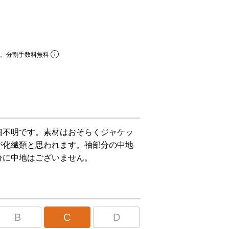
ら。分割手数料無料
細不明です。素材はおそらくジャケッ
が化繊類と思われます。袖部分の中地
分に中地はございません。
B
C
D