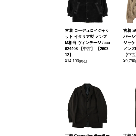
古着 コーデュロイジャケ
古着 S
ット イタリア製 メンズ
バーシ
M相当 ヴィンテージ /eaa
ジャケ
624408 【中古】 【2603
メンズM
12】
【中古】
¥
14,190
¥
9,790
(税込)
古着 Grenadier テーラー
古着 Vit