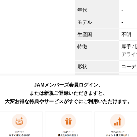
年代
-
モデル
-
生産国
不明
特徴
厚手 /
アライ
形状
コーデ
色
ベージ
JAMメンバーズ会員ログイン、
柄
無地
または新規ご登録いただきますと、
大変お得な特典やサービスがすぐにご利用いただけます。
素材
不明
商品番号
eaa64
取扱店
ネット