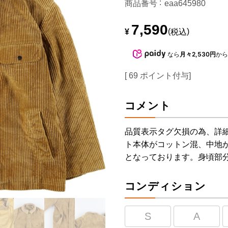
商品番号
eaa645980
7,590
¥
税込
なら
月々2,530円
か
[
69
ポイント付与]
コメント
品質表示タグ欠損の為、詳
ト本体がコットン混、中地
となっております。身頃部
コンディション
S
A