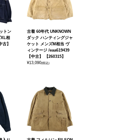
コットン
古着 60年代 UNKNOWN
XL相
ダック ハンティングジャ
 【中古】
ケット メンズM相当 ヴ
ィンテージ /eaa619439
【中古】 【260315】
¥
13,090
(税込)
中綿入り
古着 フィルソン FILSON