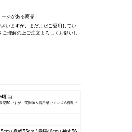
メージがある商品
ございますが、まだまだご愛用してい
をご理解の上ご注文よろしくお願いし
M相当
表記50ですが、実測値＆着用感でメンズM相当で
5cm / 身幅55cm / 肩幅46cm / 袖丈56.