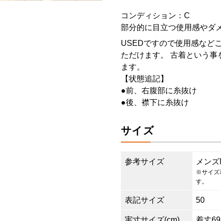
コンディション：C
部分的に目立つ使用感やダ
USEDですので使用感など
ただけます。 古着という事
ます。
【状態追記】
●前、右腹部に糸抜け
●後、襟下に糸抜け
サイズ
参考サイズ
メンズ
※サイズ
す。
表記サイズ
50
実寸サイズ(cm)
着丈69.