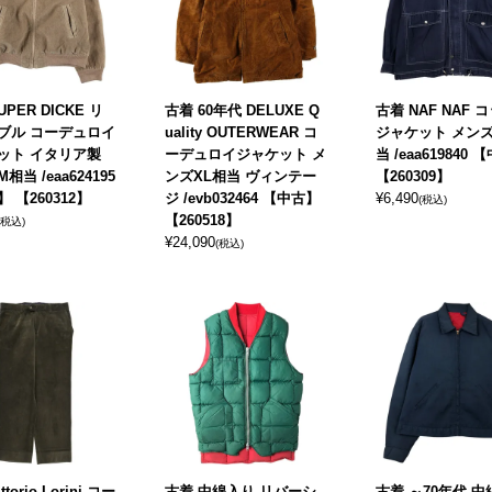
UPER DICKE リ
古着 60年代 DELUXE Q
古着 NAF NAF 
ブル コーデュロイ
uality OUTERWEAR コ
ジャケット メンズ
ット イタリア製
ーデュロイジャケット メ
当 /eaa619840
相当 /eaa624195
ンズXL相当 ヴィンテー
【260309】
 【260312】
ジ /evb032464 【中古】
¥
6,490
(税込)
【260518】
(税込)
¥
24,090
(税込)
torio Lorini コー
古着 中綿入り リバーシ
古着 ～70年代 