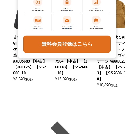
古着 70年代 Louis
古着 80年代 Temp
古着 70年代 SAFT
ville ナイロンジャ
co ダウンジャケッ
BAK シューティン
無料会員登録はこちら
ケット メンズM相
ト メンズM相当 ヴ
グジャケット メン
当 ヴィンテージ /e
ィンテージ /eaa60
ズXXL相当 ヴィン
aa605689 【中古】
7964 【中古】 【2
テージ /eaa602699
【260125】 【SS2
60118】 【SS2606
【中古】 【25120
606_10
_10】
3】 【SS2606_1
¥
8,690
¥
13,090
0】
(税込)
(税込)
¥
10,890
(税込)