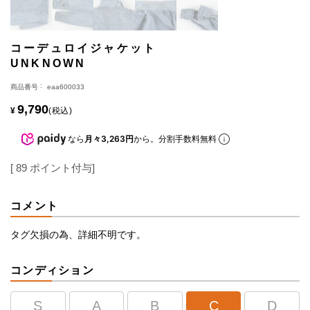
コーデュロイジャケット
UNKNOWN
商品番号
eaa600033
9,790
¥
税込
なら
月々3,263円
から。分割手数料無料
[
89
ポイント付与]
コメント
タグ欠損の為、詳細不明です。
コンディション
S
A
B
C
D