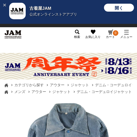
開く
古着屋JAM
公式オンラインストアアプリ
メンズ
レディース
カテゴリ
ヴィンテージ
グッ
0
検索
お気に入り
カート
メニュー
カテゴリから探す
アウター
ジャケット
デニム・コーデュロイジ
メンズ
アウター
ジャケット
デニム・コーデュロイジャケット