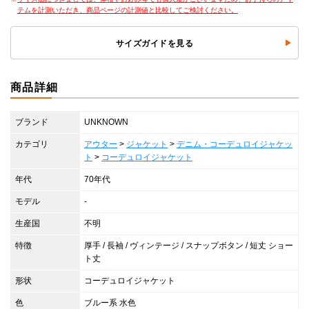
テムを計測いただき、商品ページの計測値と比較してご検討ください。
サイズガイドを見る
商品詳細
ブランド
UNKNOWN
カテゴリ
アウター
>
ジャケット
>
デニム・コーデュロイジャケッ
ト
>
コーデュロイジャケット
年代
70年代
モデル
-
生産国
不明
特徴
厚手 / 長袖 / ヴィンテージ / スナップボタン / 短丈 ショー
ト丈
形状
コーデュロイジャケット
色
ブルー系 水色