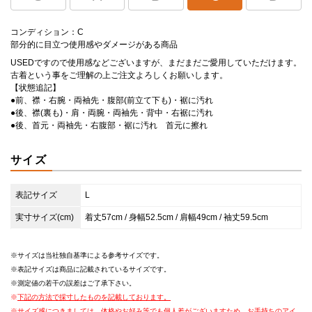
コンディション：C
部分的に目立つ使用感やダメージがある商品
USEDですので使用感などございますが、まだまだご愛用していただけます。
古着という事をご理解の上ご注文よろしくお願いします。
【状態追記】
●前、襟・右腕・両袖先・腹部(前立て下も)・裾に汚れ
●後、襟(裏も)・肩・両腕・両袖先・背中・右裾に汚れ
●後、首元・両袖先・右腹部・裾に汚れ 首元に擦れ
サイズ
表記サイズ
L
実寸サイズ(cm)
着丈57cm / 身幅52.5cm / 肩幅49cm / 袖丈59.5cm
サイズは当社独自基準による参考サイズです。
表記サイズは商品に記載されているサイズです。
測定値の若干の誤差はご了承下さい。
下記の方法で採寸したものを記載しております。
サイズ感につきましては、体格やお好み等でも個人差がございますため、お手持ちのアイ