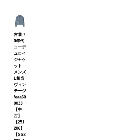
古着 7
0年代
コーデ
ュロイ
ジャケ
ット
メンズ
L相当
ヴィン
テージ
/eaa60
0033
【中
古】
【251
206】
【SS2