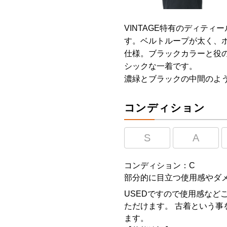
VINTAGE特有のディテ
す。ベルトループが太く、
仕様。ブラックカラーと役
シックな一着です。
濃緑とブラックの中間のよ
コンディション
S
A
コンディション：C
部分的に目立つ使用感やダ
USEDですので使用感など
ただけます。 古着という事
ます。