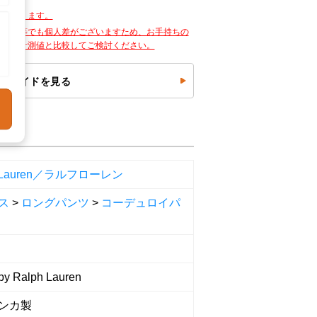
しております。
お好み等でも個人差がございますため、お手持ちの
ージの計測値と比較してご検討ください。
ズガイドを見る
h Lauren／ラルフローレン
ス
>
ロングパンツ
>
コーデュロイパ
y Ralph Lauren
ンカ製