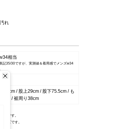
汚れ
w34相当
表記35/30ですが、実測値＆着用感でメンズw34
。
6cm / 股上29cm / 股下75.5cm / も
0cm / 裾周り38cm
サイズです。
るサイズです。
い。