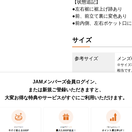
【状態追記】
●左右裾に裾上げ跡あり
●前、前立て裏に変色あり
●前内側、左右ポケット口に
サイズ
参考サイズ
メンズ
※サイズ
相当です
表記サイズ
35/30
JAMメンバーズ会員ログイン、
または新規ご登録いただきますと、
実寸サイズ(cm)
ウエスト8
大変お得な特典やサービスがすぐにご利用いただけます。
も周り6
サイズは当社独自基準による参考
表記サイズは商品に記載されてい
測定値の若干の誤差はご了承下さ