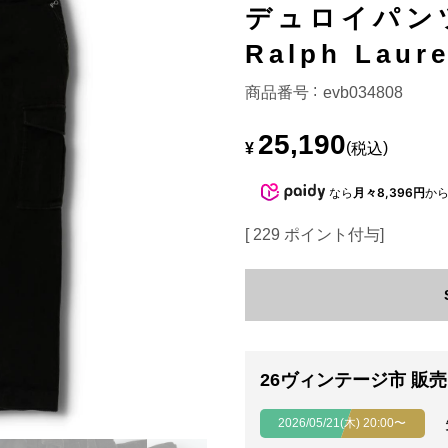
デュロイパン
Ralph La
商品番号
evb034808
25,190
¥
税込
なら
月々8,396円
か
[
229
ポイント付与]
26ヴィンテージ市 販
2026/05/21(木) 20:00〜