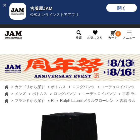
開く
古着屋JAM
公式オンラインストアアプリ
メンズ
レディース
カテゴリ
ヴィンテージ
グッ
0
検索
お気に入り
カート
メニュー
カテゴリから探す
ボトムス
ロングパンツ
コーデュロイパンツ
メンズ
ボトムス
ロングパンツ
コーデュロイパンツ
古着 ラルフロ
ブランドから探す
R
Ralph Lauren／ラルフローレン
古着 ラルフロー