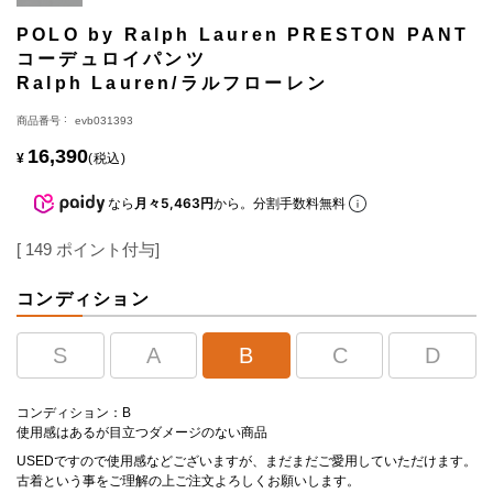
POLO by Ralph Lauren PRESTON PANT
コーデュロイパンツ
Ralph Lauren/ラルフローレン
商品番号
evb031393
16,390
¥
税込
なら
月々5,463円
から。分割手数料無料
[
149
ポイント付与]
コンディション
S
A
B
C
D
コンディション：B
使用感はあるが目立つダメージのない商品
USEDですので使用感などございますが、まだまだご愛用していただけます。
古着という事をご理解の上ご注文よろしくお願いします。