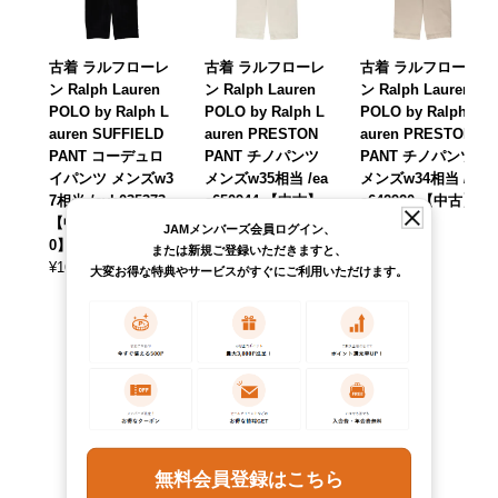
古着 ラルフローレ
古着 ラルフローレ
古着 ラルフローレ
ン Ralph Lauren
ン Ralph Lauren
ン Ralph Lauren
POLO by Ralph L
POLO by Ralph L
POLO by Ralph L
auren SUFFIELD
auren PRESTON
auren PRESTON
PANT コーデュロ
PANT チノパンツ
PANT チノパンツ
イパンツ メンズw3
メンズw35相当 /ea
メンズw34相当 /ea
7相当 /evb035373
a650944 【中古】
a642920 【中古】
【中古】 【26081
【260615】
【260511】
JAMメンバーズ会員ログイン、
0】
¥
8,690
¥
8,690
(税込)
(税込)
または新規ご登録いただきますと、
¥
16,390
(税込)
大変お得な特典やサービスがすぐにご利用いただけます。
無料会員登録はこちら