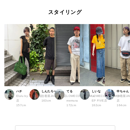
スタイリング
ハチ
しんたろー
てる
しいな
中ちゃん
Elulu by JAM 原宿
古着屋JAM 仙台店
LOWECO by JAM a
LOWECO by JAM H
古着屋JA
店
163cm
memura
EP FIVE店
店
157cm
172cm
162cm
164cm