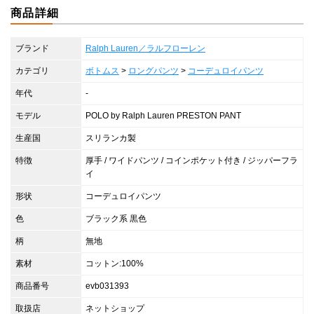
商品詳細
ブランド
Ralph Lauren／ラルフローレン
カテゴリ
ボトムス
>
ロングパンツ
>
コーデュロイパンツ
年代
-
モデル
POLO by Ralph Lauren PRESTON PANT
生産国
スリランカ製
特徴
厚手 / ワイドパンツ / コインポケット付き / ジッパーフラ
イ
形状
コーデュロイパンツ
色
ブラック系 黒色
柄
無地
素材
コットン:100%
商品番号
evb031393
取扱店
ネットショップ