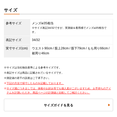
サイズ
参考サイズ
メンズw35相当
※サイズ表記34/32ですが、実測値＆着用感でメンズw35相当で
す。
表記サイズ
34/32
実寸サイズ(cm)
ウエスト90cm / 股上28cm / 股下79cm / もも周り66cm /
裾周り46cm
サイズは当社独自基準による参考サイズです。
表記サイズは商品に記載されているサイズです。
測定値の若干の誤差はご了承下さい。
下記の方法で採寸したものを記載しております。
サイズ感につきましては、体格やお好み等でも個人差がございますため、お手持ちのアイ
テムを計測いただき、商品ページの計測値と比較してご検討ください。
サイズガイドを見る