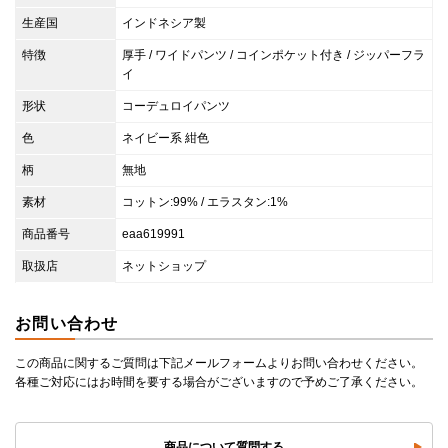
生産国
インドネシア製
特徴
厚手 / ワイドパンツ / コインポケット付き / ジッパーフラ
イ
形状
コーデュロイパンツ
色
ネイビー系 紺色
柄
無地
素材
コットン:99% / エラスタン:1%
商品番号
eaa619991
取扱店
ネットショップ
お問い合わせ
この商品に関するご質問は下記メールフォームよりお問い合わせください。
各種ご対応にはお時間を要する場合がございますので予めご了承ください。
商品について質問する