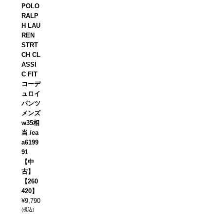
POLO
RALP
H LAU
REN
STRT
CH CL
ASSI
C FIT
コーデ
ュロイ
パンツ
メンズ
w35相
当 /ea
a6199
91
【中
古】
【260
420】
¥
9,790
(税込)