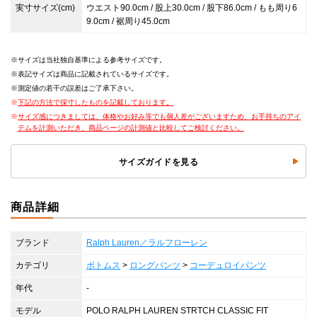
実寸サイズ(cm)
ウエスト90.0cm / 股上30.0cm / 股下86.0cm / もも周り6
9.0cm / 裾周り45.0cm
サイズは当社独自基準による参考サイズです。
表記サイズは商品に記載されているサイズです。
測定値の若干の誤差はご了承下さい。
下記の方法で採寸したものを記載しております。
サイズ感につきましては、体格やお好み等でも個人差がございますため、お手持ちのアイ
テムを計測いただき、商品ページの計測値と比較してご検討ください。
サイズガイドを見る
商品詳細
ブランド
Ralph Lauren／ラルフローレン
カテゴリ
ボトムス
>
ロングパンツ
>
コーデュロイパンツ
年代
-
モデル
POLO RALPH LAUREN STRTCH CLASSIC FIT