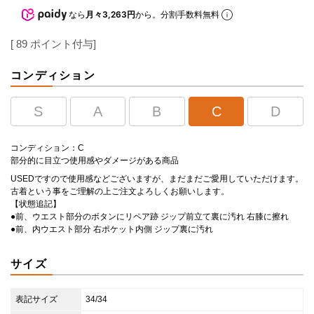
なら
月々3,263円
から。分割手数料無料
[
89
ポイント付与]
コンディション
S
A
B
C
D
コンディション：C
部分的に目立つ使用感やダメージがある商品
USEDですので使用感などございますが、まだまだご愛用していただけます。
古着という事をご理解の上ご注文よろしくお願いします。
【状態追記】
●前、ウエスト部分のボタンにリペア跡 ジップ前立て裏に汚れ 右膝に擦れ
●前、内ウエスト部分 右ポケット内側 ジップ裏に汚れ
サイズ
表記サイズ
34/34