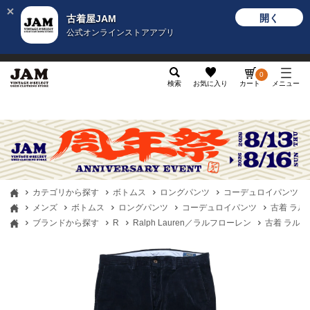
開く
古着屋JAM
公式オンラインストアアプリ
メンズ
レディース
カテゴリ
ヴィンテージ
グッ
0
検索
お気に入り
カート
メニュー
カテゴリから探す
ボトムス
ロングパンツ
コーデュロイパンツ
メンズ
ボトムス
ロングパンツ
コーデュロイパンツ
古着 ラルフロ
ブランドから探す
R
Ralph Lauren／ラルフローレン
古着 ラルフロー