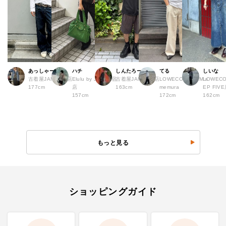
あっしゃー
ハチ
しんたろー
てる
しいな
古着屋JAM 原宿店
Elulu by JAM 原宿
古着屋JAM 仙台店
LOWECO by JAM a
LOWECO
177cm
店
163cm
memura
EP FI
157cm
172cm
162cm
もっと見る
ショッピングガイド