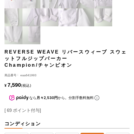
REVERSE WEAVE リバースウィーブ スウェ
ットフルジップパーカー
Champion/チャンピオン
商品番号
eaa641993
7,590
¥
税込
なら
月々2,530円
から。分割手数料無料
[
69
ポイント付与]
コンディション