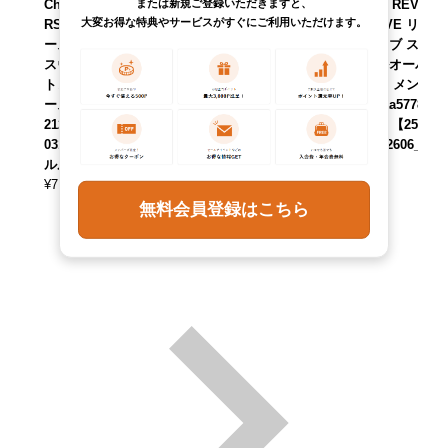
または新規ご登録いただきますと、
Champion REVE
Champion REVE
Champion REVE
大変お得な特典やサービスがすぐにご利用いただけます。
RSE WEAVE リバ
RSE WEAVE リバ
RSE WEAVE リバ
ースウィーブ ロゴ
ースウィーブ スウ
ースウィーブ スウ
スウェットシャツ
ェットプルオーバ
ェットプルオーバ
トレーナー レディ
ーパーカー メンズ
ーパーカー メンズ
ースS相当 /eaa621
XL相当 /eaa60145
XL相当 /eaa57789
212 【中古】 【26
2 【中古】 【2511
0 【中古】 【2509
0316】 【Elulu/エ
27】 【SS2606_30
03】 【SS2606_30
ルル】
¥
7,590
¥
7,590
(税込)
(税込)
¥
7,590
(税込)
無料会員登録はこちら