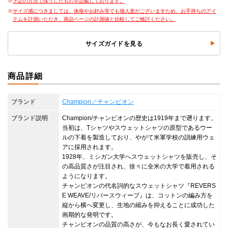
下記の方法で採寸したものを記載しております。
サイズ感につきましては、体格やお好み等でも個人差がございますため、お手持ちのアイ
テムを計測いただき、商品ページの計測値と比較してご検討ください。
サイズガイドを見る
商品詳細
ブランド
Champion／チャンピオン
ブランド説明
Champion/チャンピオンの歴史は1919年まで遡ります。
当初は、Tシャツやスウェットシャツの原型であるウー
ルの下着を製造しており、やがて米軍学校の訓練用ウェ
アに採用されます。
1928年、ミシガン大学へスウェットシャツを販売し、そ
の高品質さが注目され、徐々に全米の大学で着用される
ようになります。
チャンピオンの代名詞的なスウェットシャツ『REVERS
E WEAVE/リバースウィーブ』は、コットンの編み方を
縦から横へ変更し、生地の縮みを抑えることに成功した
画期的な発明です。
チャンピオンの品質の高さが、今もなお長く愛されてい