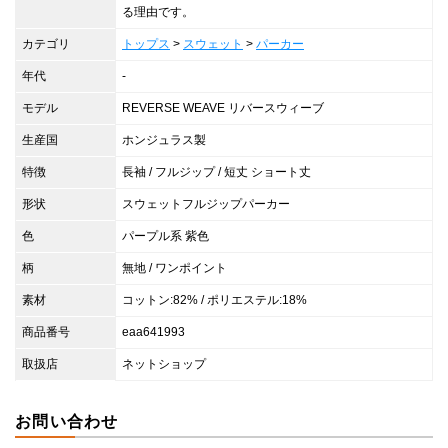
る理由です。
カテゴリ
トップス
>
スウェット
>
パーカー
年代
-
モデル
REVERSE WEAVE リバースウィーブ
生産国
ホンジュラス製
特徴
長袖 / フルジップ / 短丈 ショート丈
形状
スウェットフルジップパーカー
色
パープル系 紫色
柄
無地 / ワンポイント
素材
コットン:82% / ポリエステル:18%
商品番号
eaa641993
取扱店
ネットショップ
お問い合わせ