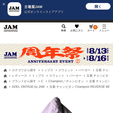
開く
古着屋JAM
公式オンラインストアアプリ
メンズ
レディース
カテゴリ
ヴィンテージ
グッ
0
検索
お気に入り
カート
メニュー
カテゴリから探す
トップス
スウェット
パーカー
古着 チャンピ
レディース
トップス
スウェット
パーカー
古着 チャンピオン C
ブランドから探す
C
Champion／チャンピオン
古着 チャンピオン 
ADEL VINTAGE by JAM
古着 チャンピオン Champion REVERSE 