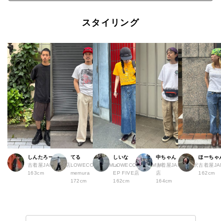
スタイリング
しんたろー
てる
しいな
中ちゃん
ほーちゃ
古着屋JAM 仙台店
LOWECO by JAM a
LOWECO by JAM H
古着屋JAM 下北沢
古着屋J
163cm
memura
EP FIVE店
店
162cm
172cm
162cm
164cm