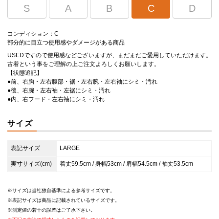
S
A
B
C
D
コンディション：C
部分的に目立つ使用感やダメージがある商品
USEDですので使用感などございますが、まだまだご愛用していただけます。
古着という事をご理解の上ご注文よろしくお願いします。
【状態追記】
●前、右胸・左右腹部・裾・左右腕・左右袖にシミ・汚れ
●後、右腕・左右袖・左裾にシミ・汚れ
●内、右フード・左右袖にシミ・汚れ
サイズ
表記サイズ
LARGE
実寸サイズ(cm)
着丈59.5cm / 身幅53cm / 肩幅54.5cm / 袖丈53.5cm
サイズは当社独自基準による参考サイズです。
表記サイズは商品に記載されているサイズです。
測定値の若干の誤差はご了承下さい。