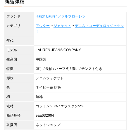
商品詳細
ブランド
Ralph Lauren／ラルフローレン
カテゴリ
アウター
>
ジャケット
>
デニム・コーデュロイジャケッ
ト
年代
-
モデル
LAUREN JEANS COMPANY
生産国
中国製
特徴
薄手 / 長袖 / ハーフ丈 / 濃紺 / チンスト付き
形状
デニムジャケット
色
ネイビー系 紺色
柄
無地
素材
コットン:98% / エラスタン:2%
商品番号
eaa632004
取扱店
ネットショップ