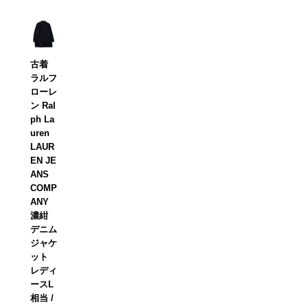
古着
ラルフ
ローレ
ン Ral
ph La
uren
LAUR
EN JE
ANS
COMP
ANY
濃紺
デニム
ジャケ
ット
レディ
ースL
相当 /