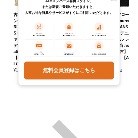
JAMメンバーズ会員ログイン、
または新規ご登録いただきますと、
大変お得な特典やサービスがすぐにご利用いただけます。
古着 ラルフローレ
古着 ラルフローレ
古着 ラルフローレ
ン Ralph Lauren L
ン Ralph Lauren L
ン Ralph Lauren L
RL LAUREN JEAN
RL LAUREN JEAN
AUREN JEANS C
S COMPANY サフ
S COMPANY レー
O ブラックデニム
ァリジャケット レ
スアップ コットン
カバーオール レデ
ディースM相当 /ea
ニットセーター レ
ィースM相当 /eaa6
a650834 【中古】
ディースXL相当 /e
20500 【中古】
【260615】 【ADE
aa622184 【中古】
【260601】 【ADE
L/アデル】
【260618】 【ADE
L/アデル】
無料会員登録はこちら
¥
10,890
L/アデル】
¥
20,790
(税込)
(税込)
¥
6,490
(税込)