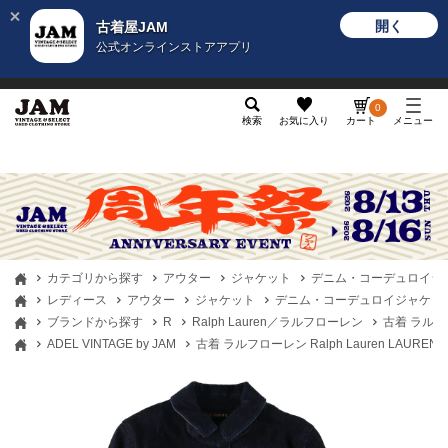
開く
古着屋JAM
公式オンラインストアアプリ
メンズ
レディース
カテゴリ
ヴィンテージ
グッ
0
検索
お気に入り
カート
メニュー
カテゴリから探す
アウター
ジャケット
デニム・コーデュロイジ
レディース
アウター
ジャケット
デニム・コーデュロイジャケッ
ブランドから探す
R
Ralph Lauren／ラルフローレン
古着 ラルフロ
ADEL VINTAGE by JAM
古着 ラルフローレン Ralph Lauren LAURE