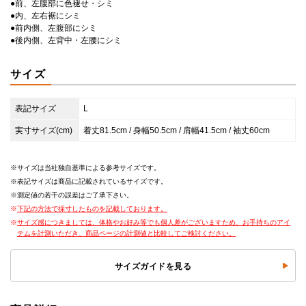
●前、左腹部に色褪せ・シミ
●内、左右裾にシミ
●前内側、左腹部にシミ
●後内側、左背中・左腰にシミ
サイズ
表記サイズ
L
実寸サイズ(cm)
着丈81.5cm / 身幅50.5cm / 肩幅41.5cm / 袖丈60cm
サイズは当社独自基準による参考サイズです。
表記サイズは商品に記載されているサイズです。
測定値の若干の誤差はご了承下さい。
下記の方法で採寸したものを記載しております。
サイズ感につきましては、体格やお好み等でも個人差がございますため、お手持ちのアイ
テムを計測いただき、商品ページの計測値と比較してご検討ください。
サイズガイドを見る