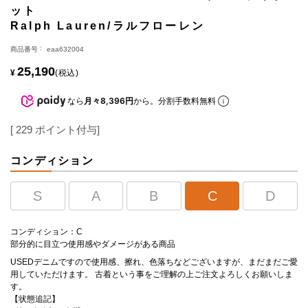
ット
Ralph Lauren/ラルフローレン
商品番号
eaa632004
25,190
¥
税込
なら
月々8,396円
から。分割手数料無料
[
229
ポイント付与]
コンディション
S
A
B
C
D
コンディション：C
部分的に目立つ使用感やダメージがある商品
USEDデニムですので使用感、擦れ、色落ちなどございますが、まだまだご愛
用していただけます。 古着という事をご理解の上ご注文よろしくお願いしま
す。
【状態追記】