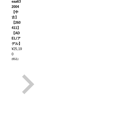
eaa63
2004
【中
古】
【260
411】
【AD
EL/ア
デル】
¥
25,19
0
(税込)