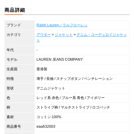
商品詳細
ブランド
Ralph Lauren／ラルフローレン
カテゴリ
アウター
>
ジャケット
>
デニム・コーデュロイジャケッ
ト
年代
-
モデル
LAUREN JEANS COMPANY
生産国
香港製
特徴
薄手 / 長袖 / スナップボタン / ベンチレーション
形状
デニムジャケット
色
レッド系 赤色 / ブルー系 青色 / アイボリー
柄
ストライプ柄 / マルチストライプ / ロゴパッチ
素材
コットン:100%
商品番号
eaa632003