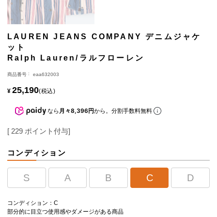
LAUREN JEANS COMPANY デニムジャケ
ット
Ralph Lauren/ラルフローレン
商品番号
eaa632003
25,190
¥
税込
なら
月々8,396円
から。分割手数料無料
[
229
ポイント付与]
コンディション
S
A
B
C
D
コンディション：C
部分的に目立つ使用感やダメージがある商品