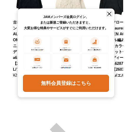
JAMメンバーズ会員ログイン、
古着 ラルフローレ
古着 ラルフローレ
古着 ラルフローレ
または新規ご登録いただきますと、
ン Ralph Lauren L
ン Ralph Lauren
ン Ralph Lauren L
大変お得な特典やサービスがすぐにご利用いただけます。
AUREN JEANS C
POLO JEANS CO
-RL LAUREN ACTI
OMPANY 濃紺 デ
MPANY コットン
VE ケーブル編み
ニムジャケット レ
ジャケット レディ
スキッパーカラー
ディースL相当 /ea
ースS相当 /eaa635
コットンニットセ
a632004 【中古】
559 【中古】 【26
ーター レディース
【260411】 【ADE
0420】 【ADEL/ア
M相当 /eaa628701
L/アデル】
デル】 【GR-NV】
【中古】 【26033
¥
25,190
¥
10,890
0】 【Elulu/エル
(税込)
(税込)
ル】
無料会員登録はこちら
¥
8,690
(税込)