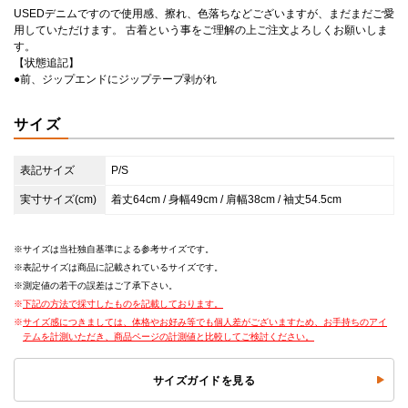
USEDデニムですので使用感、擦れ、色落ちなどございますが、まだまだご愛
用していただけます。 古着という事をご理解の上ご注文よろしくお願いしま
す。
【状態追記】
●前、ジップエンドにジップテープ剥がれ
サイズ
表記サイズ
P/S
実寸サイズ(cm)
着丈64cm / 身幅49cm / 肩幅38cm / 袖丈54.5cm
サイズは当社独自基準による参考サイズです。
表記サイズは商品に記載されているサイズです。
測定値の若干の誤差はご了承下さい。
下記の方法で採寸したものを記載しております。
サイズ感につきましては、体格やお好み等でも個人差がございますため、お手持ちのアイ
テムを計測いただき、商品ページの計測値と比較してご検討ください。
サイズガイドを見る