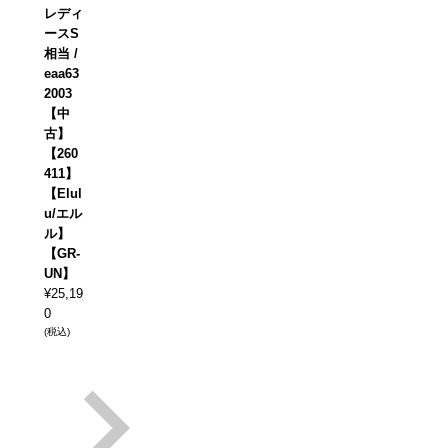
レディ
ースS
相当 /
eaa63
2003
【中
古】
【260
411】
【Elul
u/エル
ル】
【GR-
UN】
¥
25,19
0
(税込)