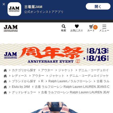
開く
古着屋JAM
公式オンラインストアアプリ
メンズ
レディース
カテゴリ
ヴィンテージ
グッ
0
検索
お気に入り
カート
メニュー
カテゴリから探す
アウター
ジャケット
デニム・コーデュロイジ
レディース
アウター
ジャケット
デニム・コーデュロイジャケッ
ブランドから探す
R
Ralph Lauren／ラルフローレン
古着 ラルフロ
Elulu by JAM
古着 ラルフローレン Ralph Lauren LAUREN JEAN
グッドレギュラー
古着 ラルフローレン Ralph Lauren LAUREN J