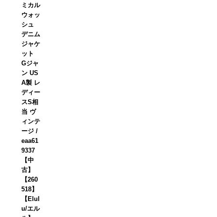
ミカル
ウォッ
シュ
デニム
ジャケ
ット
Gジャ
ン US
A製 レ
ディー
スS相
当 ヴ
ィンテ
ージ /
eaa61
9337
【中
古】
【260
518】
【Elul
u/エル