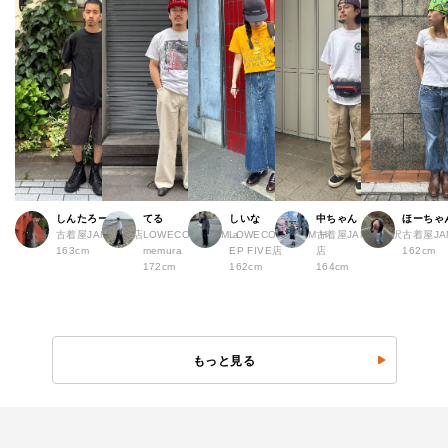
しんたろー
てる
しいな
中ちゃん
ほーちゃ
古着屋JAM 仙台店
LOWECO by JAM a
LOWECO by JAM H
古着屋JAM 下北沢
古着屋J
163cm
memura
EP FIVE店
店
162cm
172cm
162cm
164cm
もっと見る