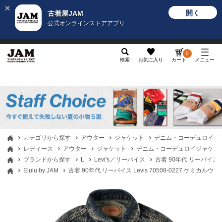
開く
古着屋JAM
公式オンラインストアアプリ
メンズ
レディース
カテゴリ
ヴィンテージ
グッ
0
検索
お気に入り
カート
メニュー
カテゴリから探す
アウター
ジャケット
デニム・コーデュロイジ
レディース
アウター
ジャケット
デニム・コーデュロイジャケッ
ブランドから探す
L
Levi's／リーバイス
古着 90年代 リーバイス 
Elulu by JAM
古着 90年代 リーバイス Levis 70508-0227 ケミカ