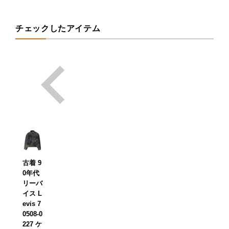
チェックしたアイテム
古着 9
0年代
リーバ
イス L
evis 7
0508-0
227 ケ