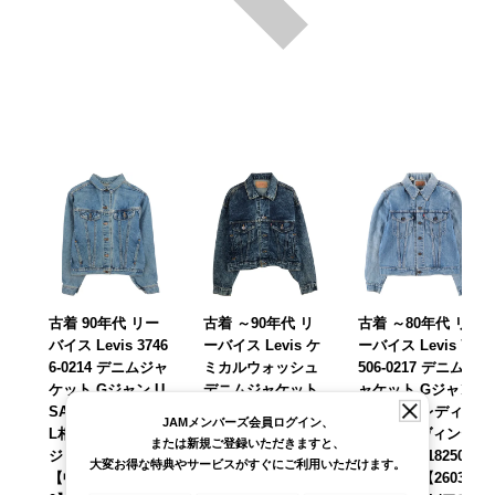
古着 90年代 リー
古着 ～90年代 リ
古着 ～80年代 リ
バイス Levis 3746
ーバイス Levis ケ
ーバイス Levis 75
6-0214 デニムジャ
ミカルウォッシュ
506-0217 デニムジ
ケット Gジャン U
デニムジャケット
ャケット Gジャン
SA製 レディースX
Gジャン USA製 メ
カナダ製 レディー
JAMメンバーズ会員ログイン、
L相当 ヴィンテー
ンズS相当 ヴィン
スM相当 ヴィンテ
または新規ご登録いただきますと、
ジ /eaa625765
テージ /eaa665769
ージ /eaa618250
大変お得な特典やサービスがすぐにご利用いただけます。
【中古】 【26032
【中古】 【26080
【中古】 【26030