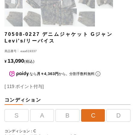
70508-0227 デニムジャケット Gジャン
Levi's/リーバイス
商品番号
eaa619337
13,090
¥
税込
なら
月々4,363円
から。分割手数料無料
[
119
ポイント付与]
コンディション
S
A
B
C
D
コンディション：C