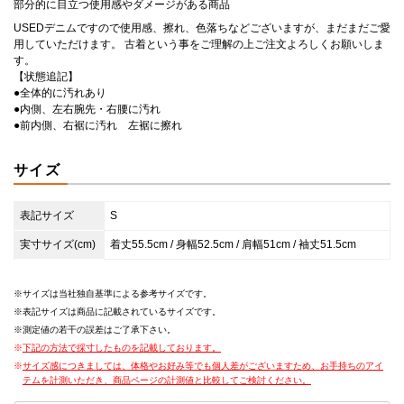
部分的に目立つ使用感やダメージがある商品
USEDデニムですので使用感、擦れ、色落ちなどございますが、まだまだご愛
用していただけます。 古着という事をご理解の上ご注文よろしくお願いしま
す。
【状態追記】
●全体的に汚れあり
●内側、左右腕先・右腰に汚れ
●前内側、右裾に汚れ 左裾に擦れ
サイズ
表記サイズ
S
実寸サイズ(cm)
着丈55.5cm / 身幅52.5cm / 肩幅51cm / 袖丈51.5cm
サイズは当社独自基準による参考サイズです。
表記サイズは商品に記載されているサイズです。
測定値の若干の誤差はご了承下さい。
下記の方法で採寸したものを記載しております。
サイズ感につきましては、体格やお好み等でも個人差がございますため、お手持ちのアイ
テムを計測いただき、商品ページの計測値と比較してご検討ください。