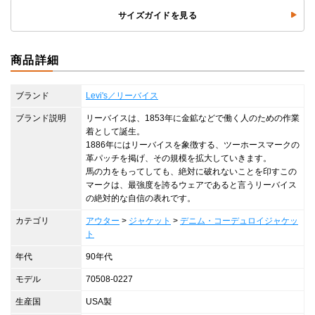
サイズガイドを見る
商品詳細
ブランド
Levi's／リーバイス
ブランド説明
リーバイスは、1853年に金鉱などで働く人のための作業
着として誕生。
1886年にはリーバイスを象徴する、ツーホースマークの
革パッチを掲げ、その規模を拡大していきます。
馬の力をもってしても、絶対に破れないことを印すこの
マークは、最強度を誇るウェアであると言うリーバイス
の絶対的な自信の表れです。
カテゴリ
アウター
>
ジャケット
>
デニム・コーデュロイジャケッ
ト
年代
90年代
モデル
70508-0227
生産国
USA製