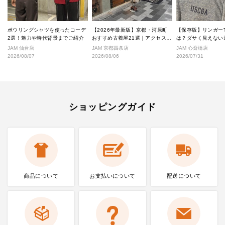
ボウリングシャツを使ったコーデ
【2026年最新版】京都・河原町
【保存版】リンガー
2選！魅力や時代背景までご紹介
おすすめ古着屋21選｜アクセス良
は？ダサく見えない
好な絶対行くべきショップ厳選！
なし完全ガイド
JAM 仙台店
JAM 京都四条店
JAM 心斎橋店
2026/08/07
2026/08/06
2026/07/31
ショッピングガイド
商品について
お支払いに
ついて
配送について