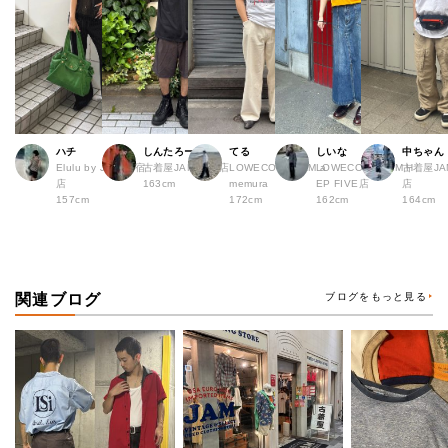
ハチ
しんたろー
てる
しいな
中ちゃん
Elulu by JAM 原宿
古着屋JAM 仙台店
LOWECO by JAM a
LOWECO by JAM H
古着屋JA
店
163cm
memura
EP FIVE店
店
157cm
172cm
162cm
164cm
関連ブログ
ブログをもっと見る