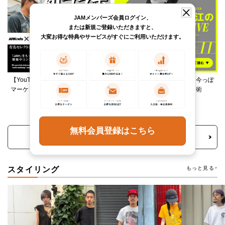
JAMメンバーズ会員ログイン、
または新規ご登録いただきますと、
大変お得な特典やサービスがすぐにご利用いただけます。
【YouTube】ARKnetsコラボ！028
柄ワンピースは夏の切り札、今っぽ
マーケットで本気ショッピング
く着るレイヤード＆ミックス術
無料会員登録はこちら
トピックス・特集をもっと見る
スタイリング
もっと見る