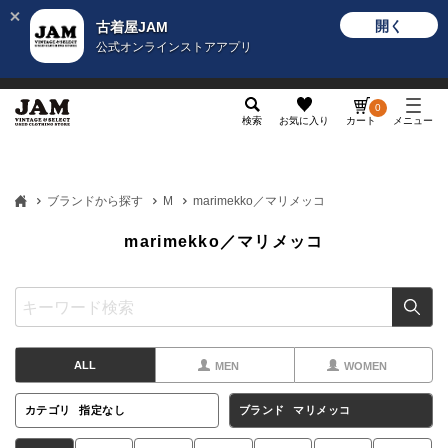
開く
古着屋JAM
公式オンラインストアアプリ
メンズ
レディース
カテゴリ
ヴィンテージ
グッ
0
検索
お気に入り
カート
メニュー
ブランドから探す
M
marimekko／マリメッコ
marimekko／マリメッコ
ALL
MEN
WOMEN
カテゴリ
指定なし
ブランド
マリメッコ