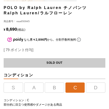
POLO by Ralph Lauren チノパンツ
Ralph Lauren/ラルフローレン
商品番号
eaa650945
8,690
¥
税込
なら
月々2,896円
から。分割手数料無料
[
79
ポイント付与]
SOLD OUT
コンディション
S
A
B
C
D
コンディション：C
部分的に目立つ使用感やダメージがある商品