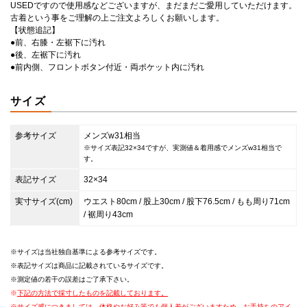
USEDですので使用感などございますが、まだまだご愛用していただけます。
古着という事をご理解の上ご注文よろしくお願いします。
【状態追記】
●前、右膝・左裾下に汚れ
●後、左裾下に汚れ
●前内側、フロントボタン付近・両ポケット内に汚れ
サイズ
参考サイズ
メンズw31相当
※サイズ表記32×34ですが、実測値＆着用感でメンズw31相当で
す。
表記サイズ
32×34
実寸サイズ(cm)
ウエスト80cm / 股上30cm / 股下76.5cm / もも周り71cm
/ 裾周り43cm
サイズは当社独自基準による参考サイズです。
表記サイズは商品に記載されているサイズです。
測定値の若干の誤差はご了承下さい。
下記の方法で採寸したものを記載しております。
サイズ感につきましては、体格やお好み等でも個人差がございますため、お手持ちのアイ