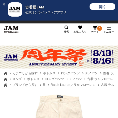
開く
古着屋JAM
公式オンラインストアアプリ
メンズ
レディース
カテゴリ
ヴィンテージ
グッ
0
検索
お気に入り
カート
メニュー
カテゴリから探す
ボトムス
ロングパンツ
チノパン
古着 ラルフロ
メンズ
ボトムス
ロングパンツ
チノパン
古着 ラルフローレン Ral
ブランドから探す
R
Ralph Lauren／ラルフローレン
古着 ラルフロー