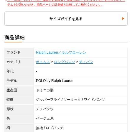
テムを計測いただき、商品ページの計測値と比較してご検討ください。
サイズガイドを見る
商品詳細
ブランド
Ralph Lauren／ラルフローレン
カテゴリ
ボトムス
>
ロングパンツ
>
チノパン
年代
-
モデル
POLO by Ralph Lauren
生産国
ドミニカ製
特徴
ジッパーフライ / ツータック / ワイドパンツ
形状
チノパンツ
色
ベージュ系
柄
無地 / ロゴパッチ