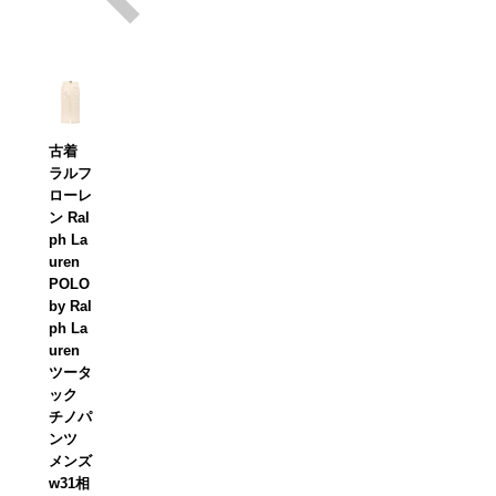
古着
ラルフ
ローレ
ン Ral
ph La
uren
POLO
by Ral
ph La
uren
ツータ
ック
チノパ
ンツ
メンズ
w31相