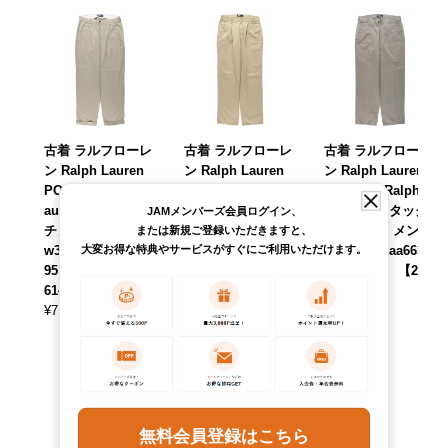
古着 ラルフローレ
古着 ラルフローレ
古着 ラルフローレ
ン Ralph Lauren
ン Ralph Lauren
ン Ralph Lauren
POLO by Ralph L
POLO by Ralph L
POLO by Ralph L
auren ツータック
auren ツータック
auren ツータック
JAMメンバーズ会員ログイン、
チノパンツ メンズ
チノパンツ メンズ
チノパンツ メンズ
または新規ご登録いただきますと、
大変お得な特典やサービスがすぐにご利用いただけます。
w36相当 /eaa6508
w31相当 /eaa6441
w34相当 /eaa6634
95 【中古】 【260
18 【中古】 【260
57 【中古】 【260
614】
513】
801】
¥
7,590
¥
8,690
¥
8,690
(税込)
(税込)
(税込)
無料会員登録はこちら