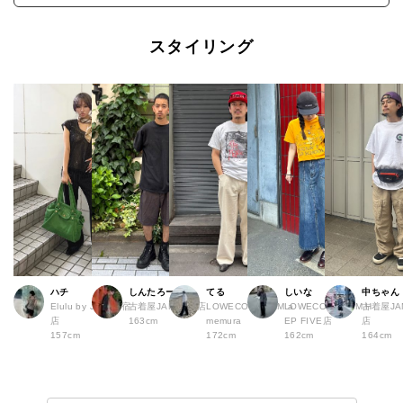
スタイリング
ハチ
しんたろー
てる
しいな
中ちゃん
Elulu by JAM 原宿
古着屋JAM 仙台店
LOWECO by JAM a
LOWECO by JAM H
古着屋JA
店
163cm
memura
EP FIVE店
店
157cm
172cm
162cm
164cm