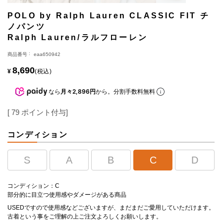
POLO by Ralph Lauren CLASSIC FIT チ
ノパンツ
Ralph Lauren/ラルフローレン
商品番号
eaa650942
8,690
¥
税込
なら
月々2,896円
から。分割手数料無料
[
79
ポイント付与]
コンディション
S
A
B
C
D
コンディション：C
部分的に目立つ使用感やダメージがある商品
USEDですので使用感などございますが、まだまだご愛用していただけます。
古着という事をご理解の上ご注文よろしくお願いします。