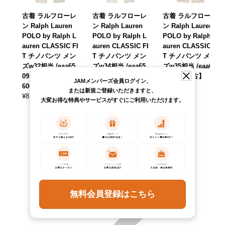
古着 ラルフローレ
古着 ラルフローレ
古着 ラルフローレ
ン Ralph Lauren
ン Ralph Lauren
ン Ralph Lauren
POLO by Ralph L
POLO by Ralph L
POLO by Ralph L
auren CLASSIC FI
auren CLASSIC FI
auren CLASSIC FI
T チノパンツ メン
T チノパンツ メン
T チノパンツ メン
ズw32相当 /eaa65
ズw34相当 /eaa65
ズw35相当 /eaa62
0916 【中古】 【2
0932 【中古】 【2
2848 【中古】 【2
JAMメンバーズ会員ログイン、
60619】
60619】
60602】
または新規ご登録いただきますと、
¥
8,690
¥
8,690
¥
8,690
(税込)
(税込)
(税込)
大変お得な特典やサービスがすぐにご利用いただけます。
無料会員登録はこちら