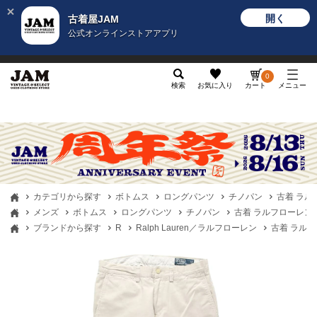
開く
古着屋JAM
公式オンラインストアアプリ
メンズ
レディース
カテゴリ
ヴィンテージ
グッ
0
検索
お気に入り
カート
メニュー
カテゴリから探す
ボトムス
ロングパンツ
チノパン
古着 ラルフロ
メンズ
ボトムス
ロングパンツ
チノパン
古着 ラルフローレン Ralp
ブランドから探す
R
Ralph Lauren／ラルフローレン
古着 ラルフロー