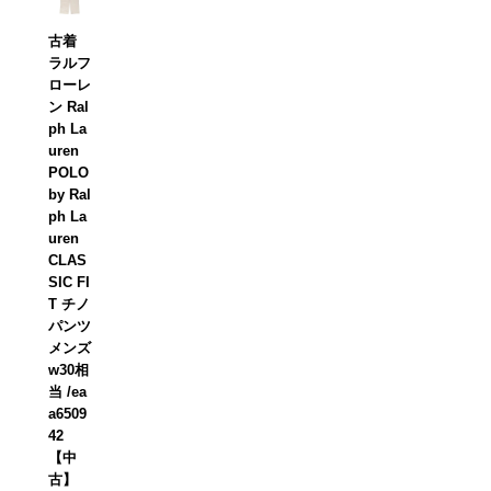
古着
ラルフ
ローレ
ン Ral
ph La
uren
POLO
by Ral
ph La
uren
CLAS
SIC FI
T チノ
パンツ
メンズ
w30相
当 /ea
a6509
42
【中
古】