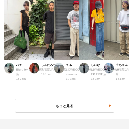
ハチ
しんたろー
てる
しいな
中ちゃん
Elulu by JAM 原宿
古着屋JAM 仙台店
LOWECO by JAM a
LOWECO by JAM H
古着屋JA
店
163cm
memura
EP FIVE店
店
157cm
172cm
162cm
164cm
もっと見る