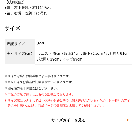
【状態追記】
●前、左下腹部・右腿に汚れ
●後、右腿・左裾下に汚れ
サイズ
表記サイズ
30/3
実寸サイズ(cm)
ウエスト78cm / 股上24cm / 股下71.5cm / もも周り61cm
/ 裾周り39cm / ヒップ99cm
サイズは当社独自基準による参考サイズです。
表記サイズは商品に記載されているサイズです。
測定値の若干の誤差はご了承下さい。
下記の方法で採寸したものを記載しております。
サイズ感につきましては、体格やお好み等でも個人差がございますため、お手持ちのアイ
テムを計測いただき、商品ページの計測値と比較してご検討ください。
サイズガイドを見る