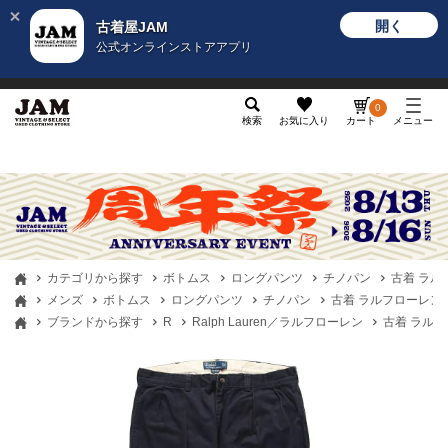
開く
古着屋JAM
公式オンラインストアアプリ
メンズ
レディース
カテゴリ
ヴィンテージ
グッ
0
検索
お気に入り
カート
メニュー
カテゴリから探す
ボトムス
ロングパンツ
チノパン
古着 ラルフロ
メンズ
ボトムス
ロングパンツ
チノパン
古着 ラルフローレン Ral
ブランドから探す
R
Ralph Lauren／ラルフローレン
古着 ラルフロー