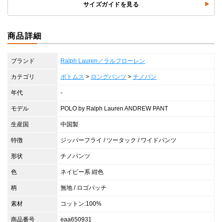
サイズガイドを見る
商品詳細
ブランド
Ralph Lauren／ラルフローレン
カテゴリ
ボトムス
>
ロングパンツ
>
チノパン
年代
-
モデル
POLO by Ralph Lauren ANDREW PANT
生産国
中国製
特徴
ジッパーフライ / ツータック / ワイドパンツ
形状
チノパンツ
色
ネイビー系 紺色
柄
無地 / ロゴパッチ
素材
コットン:100%
商品番号
eaa650931