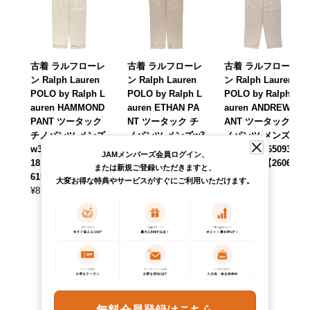
古着 ラルフローレ
古着 ラルフローレ
古着 ラルフローレ
ン Ralph Lauren
ン Ralph Lauren
ン Ralph Lauren
POLO by Ralph L
POLO by Ralph L
POLO by Ralph L
auren HAMMOND
auren ETHAN PA
auren ANDREW P
PANT ツータック
NT ツータック チ
ANT ツータック チ
チノパンツ メンズ
ノパンツ メンズw3
ノパンツ メンズw3
w34相当 /eaa6509
4相当 /eaa650930
3相当 /eaa650933
JAMメンバーズ会員ログイン、
18 【中古】 【260
【中古】 【26061
【中古】 【26061
または新規ご登録いただきますと、
615】
5】
9】
大変お得な特典やサービスがすぐにご利用いただけます。
¥
8,690
¥
8,690
¥
8,690
(税込)
(税込)
(税込)