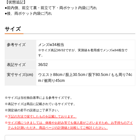
【状態追記】
●前内側、前立て裏・前立て下・両ポケット内袋に汚れ
●後、両ポケット内袋に汚れ
サイズ
参考サイズ
メンズw34相当
※サイズ表記36/32ですが、実測値＆着用感でメンズw34相当で
す。
表記サイズ
36/32
実寸サイズ(cm)
ウエスト88cm / 股上30.5cm / 股下80.5cm / もも周り74c
m / 裾周り45cm
サイズは当社独自基準による参考サイズです。
表記サイズは商品に記載されているサイズです。
測定値の若干の誤差はご了承下さい。
下記の方法で採寸したものを記載しております。
サイズ感につきましては、体格やお好み等でも個人差がございますため、お手持ちのアイ
テムを計測いただき、商品ページの計測値と比較してご検討ください。