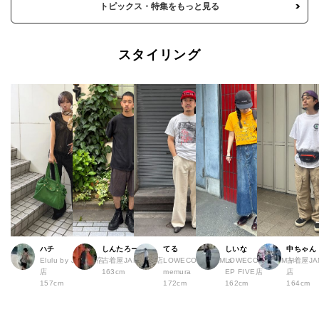
トピックス・特集をもっと見る
スタイリング
ハチ
しんたろー
てる
しいな
中ちゃん
Elulu by JAM 原宿
古着屋JAM 仙台店
LOWECO by JAM a
LOWECO by JAM H
古着屋JA
店
163cm
memura
EP FIVE店
店
157cm
172cm
162cm
164cm