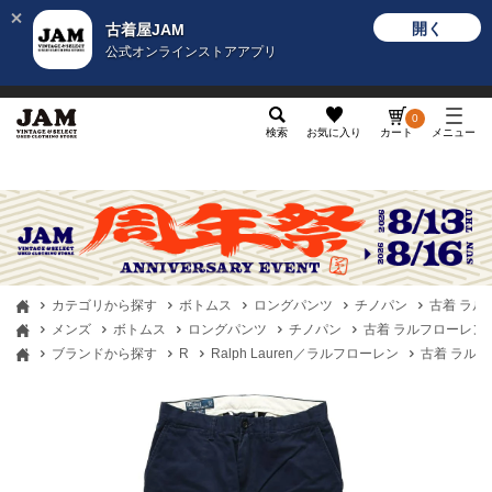
開く
古着屋JAM
公式オンラインストアアプリ
メンズ
レディース
カテゴリ
ヴィンテージ
グッ
0
検索
お気に入り
カート
メニュー
カテゴリから探す
ボトムス
ロングパンツ
チノパン
古着 ラルフロ
メンズ
ボトムス
ロングパンツ
チノパン
古着 ラルフローレン Ralp
ブランドから探す
R
Ralph Lauren／ラルフローレン
古着 ラルフロー