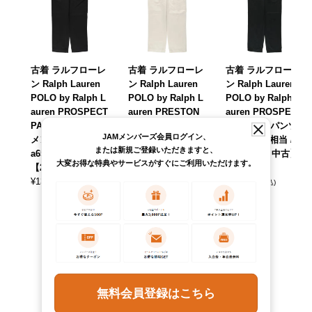
古着 ラルフローレ
古着 ラルフローレ
古着 ラルフローレ
ン Ralph Lauren
ン Ralph Lauren
ン Ralph Lauren
POLO by Ralph L
POLO by Ralph L
POLO by Ralph L
auren PROSPECT
auren PRESTON
auren PROSPECT
PANT チノパンツ
PANT チノパンツ
PANT チノパンツ
JAMメンバーズ会員ログイン、
メンズw35相当 /ea
メンズw35相当 /ea
メンズw32相当 /ea
または新規ご登録いただきますと、
a650957 【中古】
a650944 【中古】
a656033 【中古】
大変お得な特典やサービスがすぐにご利用いただけます。
【260704】
【260615】
【260703】
¥
13,090
¥
8,690
¥
13,090
(税込)
(税込)
(税込)
無料会員登録はこちら