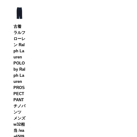
古着
ラルフ
ローレ
ン Ral
ph La
uren
POLO
by Ral
ph La
uren
PROS
PECT
PANT
チノパ
ンツ
メンズ
w32相
当 /ea
a6509