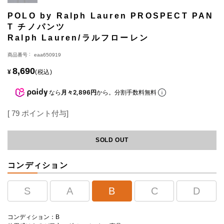
POLO by Ralph Lauren PROSPECT PAN
T チノパンツ
Ralph Lauren/ラルフローレン
商品番号
eaa650919
8,690
¥
税込
なら
月々2,896円
から。分割手数料無料
[
79
ポイント付与]
SOLD OUT
コンディション
S
A
B
C
D
コンディション：B