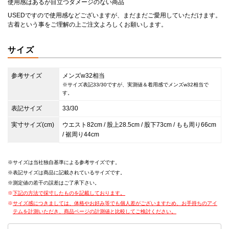
使用感はあるが目立つダメージのない商品
USEDですので使用感などございますが、まだまだご愛用していただけます。
古着という事をご理解の上ご注文よろしくお願いします。
サイズ
参考サイズ
メンズw32相当
※サイズ表記33/30ですが、実測値＆着用感でメンズw32相当で
す。
表記サイズ
33/30
実寸サイズ(cm)
ウエスト82cm / 股上28.5cm / 股下73cm / もも周り66cm
/ 裾周り44cm
サイズは当社独自基準による参考サイズです。
表記サイズは商品に記載されているサイズです。
測定値の若干の誤差はご了承下さい。
下記の方法で採寸したものを記載しております。
サイズ感につきましては、体格やお好み等でも個人差がございますため、お手持ちのアイ
テムを計測いただき、商品ページの計測値と比較してご検討ください。