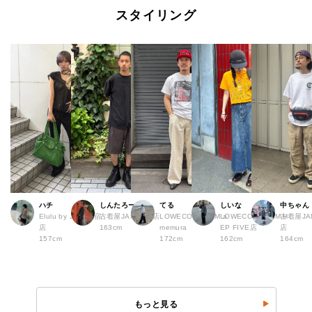
スタイリング
ハチ
しんたろー
てる
しいな
中ちゃん
Elulu by JAM 原宿
古着屋JAM 仙台店
LOWECO by JAM a
LOWECO by JAM H
古着屋JA
店
163cm
memura
EP FIVE店
店
157cm
172cm
162cm
164cm
もっと見る