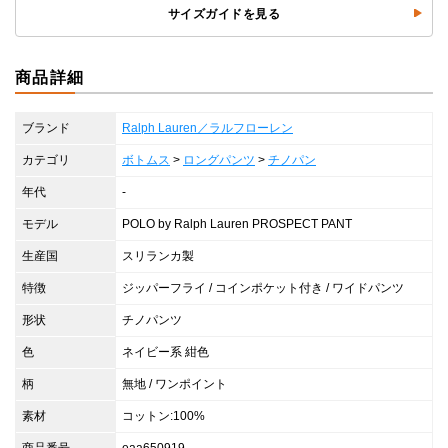
サイズガイドを見る
商品詳細
ブランド
Ralph Lauren／ラルフローレン
カテゴリ
ボトムス
>
ロングパンツ
>
チノパン
年代
-
モデル
POLO by Ralph Lauren PROSPECT PANT
生産国
スリランカ製
特徴
ジッパーフライ / コインポケット付き / ワイドパンツ
形状
チノパンツ
色
ネイビー系 紺色
柄
無地 / ワンポイント
素材
コットン:100%