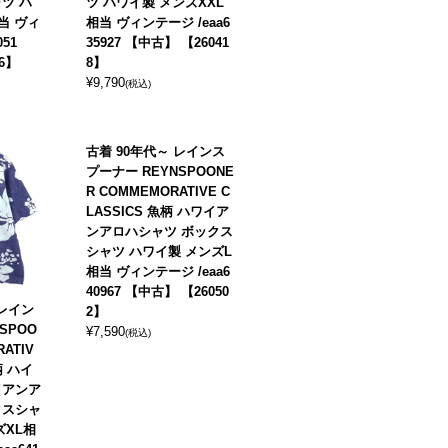
ツ ハ
ツ ハワイ製 メンズXXL
当 ヴィ
相当 ヴィンテージ /eaa6
051
35927 【中古】 【26041
6】
8】
¥
9,790
(税込)
古着 90年代～ レインス
プーナー REYNSPOONE
R COMMEMORATIVE C
LASSICS 魚柄 ハワイア
ンアロハシャツ ボックス
シャツ ハワイ製 メンズL
相当 ヴィンテージ /eaa6
40967 【中古】 【26050
 レイン
2】
SPOO
¥
7,590
(税込)
ATIV
柄 ハイ
イアンア
クスシャ
ズXL相