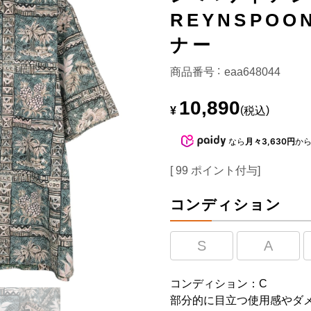
REYNSPO
ナー
商品番号
eaa648044
10,890
¥
税込
なら
月々3,630円
か
[
99
ポイント付与]
コンディション
S
A
コンディション：C
部分的に目立つ使用感やダ