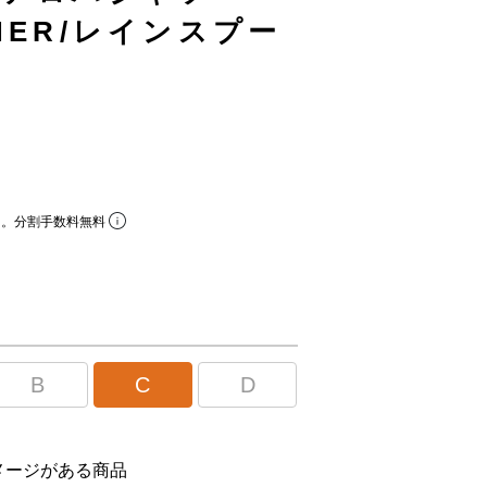
ONER/レインスプー
ら。分割手数料無料
B
C
D
メージがある商品