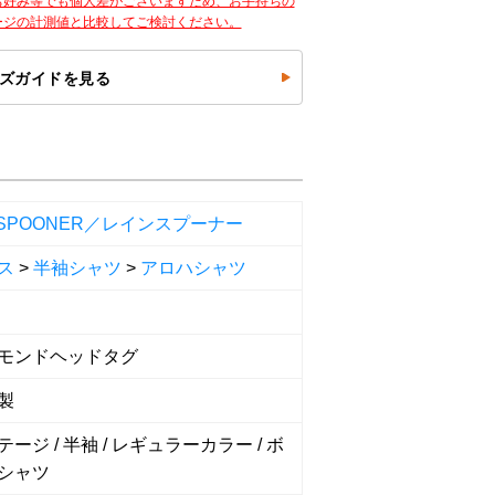
お好み等でも個人差がございますため、お手持ちの
ージの計測値と比較してご検討ください。
ズガイドを見る
NSPOONER／レインスプーナー
ス
>
半袖シャツ
>
アロハシャツ
モンドヘッドタグ
製
ージ / 半袖 / レギュラーカラー / ボ
シャツ