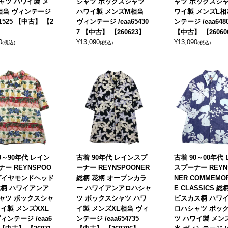
ャツ ハワイ製 メ
シャツ ボックスシャツ
ャツ ボックスシャ
相当 ヴィンテージ
ハワイ製 メンズM相当
ワイ製 メンズL相
41525 【中古】 【2
ヴィンテージ /eaa65430
ンテージ /eaa648
】
7 【中古】 【260623】
【中古】 【26060
0
¥
13,090
¥
13,090
(税込)
(税込)
(税込)
0～90年代 レイン
古着 90年代 レインスプ
古着 90～00年代
ー REYNSPOO
ーナー REYNSPOONER
スプーナー REYN
 ダイヤモンドヘッド
総柄 花柄 オープンカラ
NER COMMEMOR
総柄 ハワイアンア
ー ハワイアンアロハシャ
E CLASSICS 総
ャツ ボックスシャ
ツ ボックスシャツ ハワ
ビスカス柄 ハワ
ワイ製 メンズXXL
イ製 メンズXL相当 ヴィ
ロハシャツ ボッ
ィンテージ /eaa6
ンテージ /eaa654735
ツ ハワイ製 メン