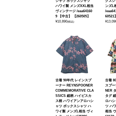
シャツ ボックスシャツ
クスシ
ハワイ製 メンズXXL相当
ンズL
ヴィンテージ /eaa64160
/eaa6
9 【中古】 【260505】
60521
¥
10,890
¥
13,09
(税込)
古着 90年代 レインスプ
古着 8
ーナー REYNSPOONER
スプーナ
COMMEMORATIVE CLA
NER
SSICS 総柄 ハイビスカ
タグ 
ス柄 ハワイアンアロハシ
ロハシ
ャツ ボックスシャツ ハ
ツ ハ
ワイ製 メンズL相当 ヴィ
相当 ヴ