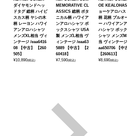
ダイヤモンドヘッ
MEMORATIVE CL
OE KEALOHAS ジ
ドタグ 総柄 ハイビ
ASSICS 総柄 ボタ
ョーケアロハス 総
スカス柄 ヤシの木
ニカル柄 ハワイア
柄 花柄 プルオーバ
柄 レーヨン ハワイ
ンアロハシャツ ボ
ー ハワイアンアロ
アンアロハシャツ
ックスシャツ USA
ハシャツ ボックス
メンズXL相当 ヴィ
製 メンズL相当 ヴ
シャツ メンズM相
ンテージ /eaa6416
ィンテージ /eaa63
当 ヴィンテージ /e
08 【中古】 【260
5889 【中古】 【2
aa650706 【中古】
505】
60418】
【260613】
¥
10,890
¥
7,590
¥
8,690
(税込)
(税込)
(税込)