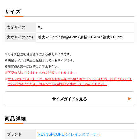
サイズ
表記サイズ
XL
実寸サイズ(cm)
着丈74.5cm / 身幅66cm / 肩幅50.5cm / 袖丈31.5cm
サイズは当社独自基準による参考サイズです。
表記サイズは商品に記載されているサイズです。
測定値の若干の誤差はご了承下さい。
下記の方法で採寸したものを記載しております。
サイズ感につきましては、体格やお好み等でも個人差がございますため、お手持ちのアイ
テムを計測いただき、商品ページの計測値と比較してご検討ください。
サイズガイドを見る
商品詳細
ブランド
REYNSPOONER／レインスプーナー