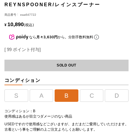
REYNSPOONER/レインスプーナー
商品番号
eaa647722
10,890
¥
税込
なら
月々3,630円
から。分割手数料無料
[
99
ポイント付与]
SOLD OUT
コンディション
S
A
B
C
D
コンディション：B
使用感はあるが目立つダメージのない商品
USEDですので使用感などございますが、まだまだご愛用していただけます。
古着という事をご理解の上ご注文よろしくお願いします。