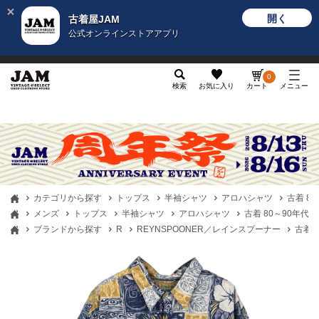
開く
古着屋JAM
公式オンラインストアアプリ
メンズ
レディース
カテゴリ
ヴィンテージ
グッ
0
検索
お気に入り
カート
メニュー
カテゴリから探す
トップス
半袖シャツ
アロハシャツ
古着 8
メンズ
トップス
半袖シャツ
アロハシャツ
古着 80～90年代
ブランドから探す
R
REYNSPOONER／レインスプーナー
古着 