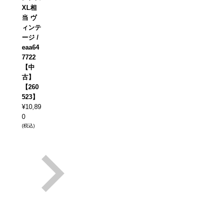
XL相
当 ヴ
ィンテ
ージ /
eaa64
7722
【中
古】
【260
523】
¥
10,89
0
(税込)