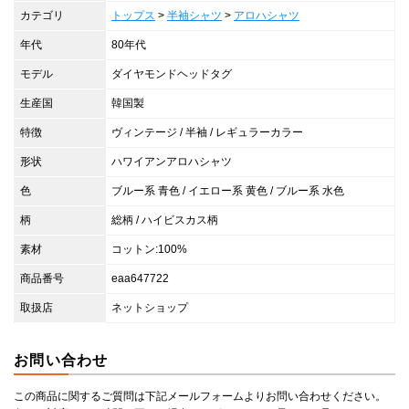
カテゴリ
トップス
>
半袖シャツ
>
アロハシャツ
年代
80年代
モデル
ダイヤモンドヘッドタグ
生産国
韓国製
特徴
ヴィンテージ / 半袖 / レギュラーカラー
形状
ハワイアンアロハシャツ
色
ブルー系 青色 / イエロー系 黄色 / ブルー系 水色
柄
総柄 / ハイビスカス柄
素材
コットン:100%
商品番号
eaa647722
取扱店
ネットショップ
お問い合わせ
この商品に関するご質問は下記メールフォームよりお問い合わせください。