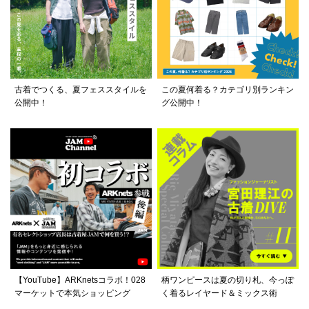
古着でつくる、夏フェススタイルを
この夏何着る？カテゴリ別ランキン
公開中！
グ公開中！
【YouTube】ARKnetsコラボ！028
柄ワンピースは夏の切り札、今っぽ
マーケットで本気ショッピング
く着るレイヤード＆ミックス術