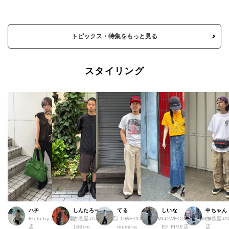
トピックス・特集をもっと見る
スタイリング
ハチ
しんたろー
てる
しいな
中ちゃん
Elulu by JAM 原宿
古着屋JAM 仙台店
LOWECO by JAM a
LOWECO by JAM H
古着屋JA
店
163cm
memura
EP FIVE店
店