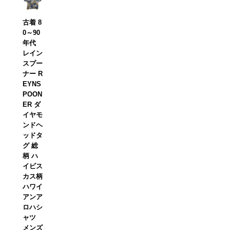
古着 8
0～90
年代
レイン
スプー
ナー R
EYNS
POON
ER ダ
イヤモ
ンドヘ
ッドタ
グ 総
柄 ハ
イビス
カス柄
ハワイ
アンア
ロハシ
ャツ
メンズ